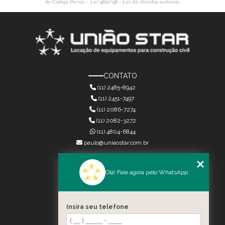
do Código Penal –
Lei 9610/98 - Lei de direitos autorais
.
CONTATO
(11) 2485-8942
(11) 2451-7497
(11) 2086-7274
(11) 2082-3272
(11) 4804-6844
paulo@uniaostar.com.br
MENU
Olá! Fale agora pelo WhatsApp
HOME
QUEM SOMOS
SERVIÇOS
Insira seu telefone
CONTATO
CATEGORIAS