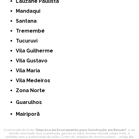
Lauzane Paulista
Mandaqui
Santana
Tremembé
Tucuruvi
Vila Guilherme
Vila Gustavo
Vila Maria
Vila Medeiros
Zona Norte
Guarulhos
Mairiporã
O conteúdo do texto "
Empresa de Escoramento para Construção em Barueri
" é de
direito reservado. Sua reprodução, parcial ou total, mesmo citando nossos links, é
proibida sem a autorização do autor. Crime de violação de direito autoral – artigo 184