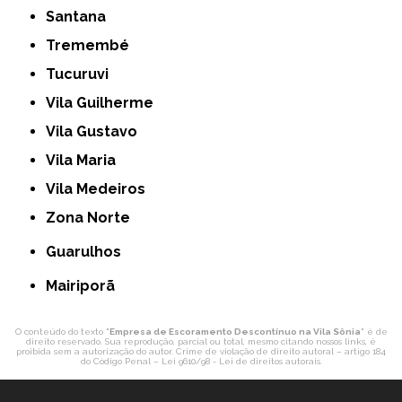
Santana
Tremembé
Tucuruvi
Vila Guilherme
Vila Gustavo
Vila Maria
Vila Medeiros
Zona Norte
Guarulhos
Mairiporã
O conteúdo do texto "
Empresa de Escoramento Descontínuo na Vila Sônia
" é de
direito reservado. Sua reprodução, parcial ou total, mesmo citando nossos links, é
proibida sem a autorização do autor. Crime de violação de direito autoral – artigo 184
do Código Penal –
Lei 9610/98 - Lei de direitos autorais
.