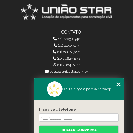
CONTATO
(11) 2485-8942
(11) 2451-7497
(11) 2086-7274
(11) 2082-3272
(11) 4804-6844
paulo@uniaostar.com.br
MENU
Olá! Fale agora pelo WhatsApp
HOME
QUEM SOMOS
SERVIÇOS
Insira seu telefone
CONTATO
CATEGORIAS
MAPA DO SITE
INICIAR CONVERSA