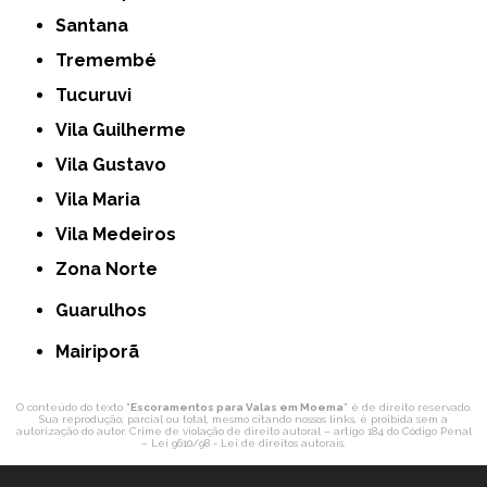
Santana
Tremembé
Tucuruvi
Vila Guilherme
Vila Gustavo
Vila Maria
Vila Medeiros
Zona Norte
Guarulhos
Mairiporã
O conteúdo do texto "
Escoramentos para Valas em Moema
" é de direito reservado.
Sua reprodução, parcial ou total, mesmo citando nossos links, é proibida sem a
autorização do autor. Crime de violação de direito autoral – artigo 184 do Código Penal
–
Lei 9610/98 - Lei de direitos autorais
.