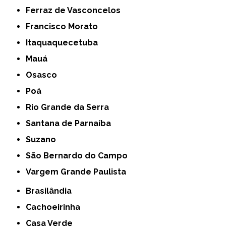
Ferraz de Vasconcelos
Francisco Morato
Itaquaquecetuba
Mauá
Osasco
Poá
Rio Grande da Serra
Santana de Parnaíba
Suzano
São Bernardo do Campo
Vargem Grande Paulista
Brasilândia
Cachoeirinha
Casa Verde