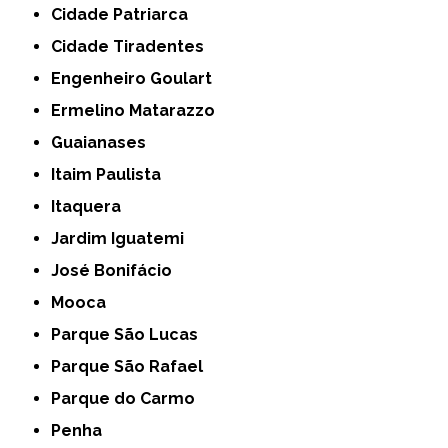
Cidade Patriarca
Cidade Tiradentes
Engenheiro Goulart
Ermelino Matarazzo
Guaianases
Itaim Paulista
Itaquera
Jardim Iguatemi
José Bonifácio
Mooca
Parque São Lucas
Parque São Rafael
Parque do Carmo
Penha