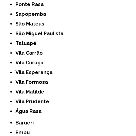
Ponte Rasa
Sapopemba
São Mateus
São Miguel Paulista
Tatuapé
Vila Carrão
Vila Curuçá
Vila Esperança
Vila Formosa
Vila Matilde
Vila Prudente
Água Rasa
Barueri
Embu