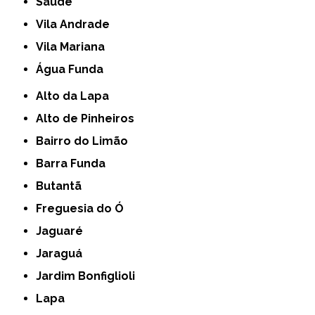
Saúde
Vila Andrade
Vila Mariana
Água Funda
Alto da Lapa
Alto de Pinheiros
Bairro do Limão
Barra Funda
Butantã
Freguesia do Ó
Jaguaré
Jaraguá
Jardim Bonfiglioli
Lapa