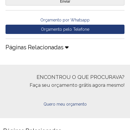
Orçamento por Whatsapp
Orçamento pelo Telefone
Páginas Relacionadas
ENCONTROU O QUE PROCURAVA?
Faça seu orçamento grátis agora mesmo!
Quero meu orçamento