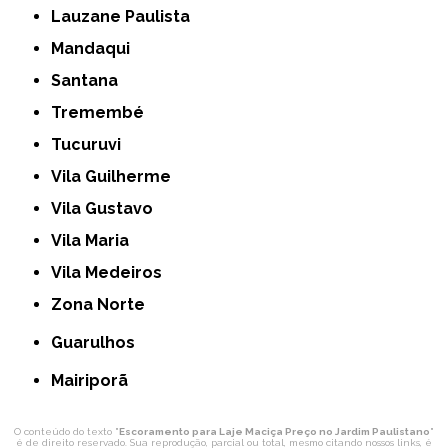
Lauzane Paulista
Mandaqui
Santana
Tremembé
Tucuruvi
Vila Guilherme
Vila Gustavo
Vila Maria
Vila Medeiros
Zona Norte
Guarulhos
Mairiporã
O conteúdo do texto "
Escoramento para Laje Maciça Preço no Jardim Paulistano
"
é de direito reservado. Sua reprodução, parcial ou total, mesmo citando nossos links, é