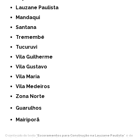
Lauzane Paulista
Mandaqui
Santana
Tremembé
Tucuruvi
Vila Guilherme
Vila Gustavo
Vila Maria
Vila Medeiros
Zona Norte
Guarulhos
Mairiporã
O conteúdo do texto "
Escoramentos para Construção na Lauzane Paulista
" é de