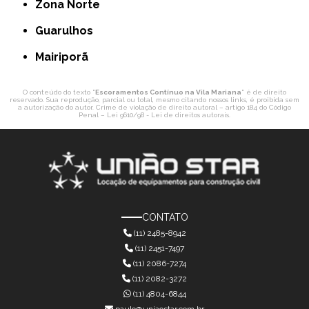
Zona Norte
Guarulhos
Mairiporã
O conteúdo do texto "
Escoramentos Contínuo na Vila Mariana
" é de direito
reservado. Sua reprodução, parcial ou total, mesmo citando nossos links, é proibida sem
a autorização do autor. Crime de violação de direito autoral – artigo 184 do Código
Penal –
Lei 9610/98 - Lei de direitos autorais
.
CONTATO
(11) 2485-8942
(11) 2451-7497
(11) 2086-7274
(11) 2082-3272
(11) 4804-6844
paulo@uniaostar.com.br