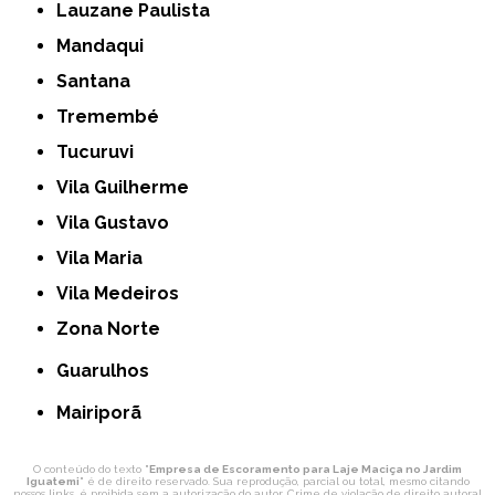
Lauzane Paulista
Mandaqui
Santana
Tremembé
Tucuruvi
Vila Guilherme
Vila Gustavo
Vila Maria
Vila Medeiros
Zona Norte
Guarulhos
Mairiporã
O conteúdo do texto "
Empresa de Escoramento para Laje Maciça no Jardim
Iguatemi
" é de direito reservado. Sua reprodução, parcial ou total, mesmo citando
nossos links, é proibida sem a autorização do autor. Crime de violação de direito autoral