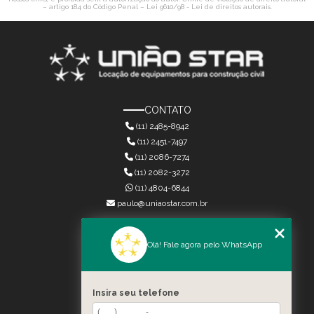
– artigo 184 do Código Penal –
Lei 9610/98 - Lei de direitos autorais
.
CONTATO
(11) 2485-8942
(11) 2451-7497
(11) 2086-7274
(11) 2082-3272
(11) 4804-6844
paulo@uniaostar.com.br
MENU
Olá! Fale agora pelo WhatsApp
HOME
QUEM SOMOS
SERVIÇOS
Insira seu telefone
CONTATO