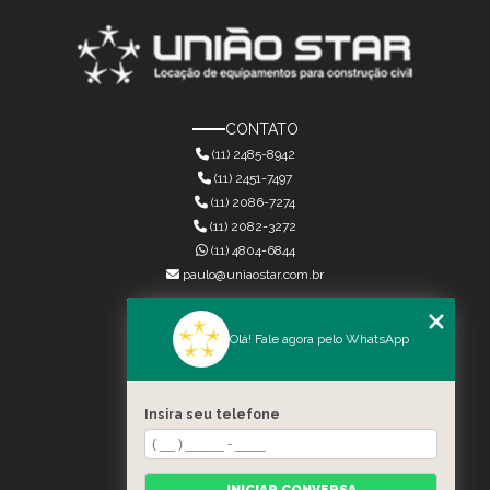
CONTATO
(11) 2485-8942
(11) 2451-7497
(11) 2086-7274
(11) 2082-3272
(11) 4804-6844
paulo@uniaostar.com.br
MENU
Olá! Fale agora pelo WhatsApp
HOME
QUEM SOMOS
SERVIÇOS
Insira seu telefone
CONTATO
CATEGORIAS
MAPA DO SITE