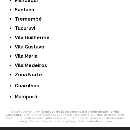
Mandaqui
Santana
Tremembé
Tucuruvi
Vila Guilherme
Vila Gustavo
Vila Maria
Vila Medeiros
Zona Norte
Guarulhos
Mairiporã
O conteúdo do texto "
Empresa de Escoramento para Construção na Vila
Guilherme
" é de direito reservado. Sua reprodução, parcial ou total, mesmo citando
nossos links, é proibida sem a autorização do autor. Crime de violação de direito autoral
– artigo 184 do Código Penal –
Lei 9610/98 - Lei de direitos autorais
.