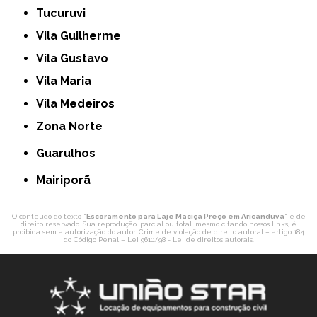
Tucuruvi
Vila Guilherme
Vila Gustavo
Vila Maria
Vila Medeiros
Zona Norte
Guarulhos
Mairiporã
O conteúdo do texto "
Escoramento para Laje Maciça Preço em Aricanduva
" é de
direito reservado. Sua reprodução, parcial ou total, mesmo citando nossos links, é
proibida sem a autorização do autor. Crime de violação de direito autoral – artigo 184
do Código Penal –
Lei 9610/98 - Lei de direitos autorais
.