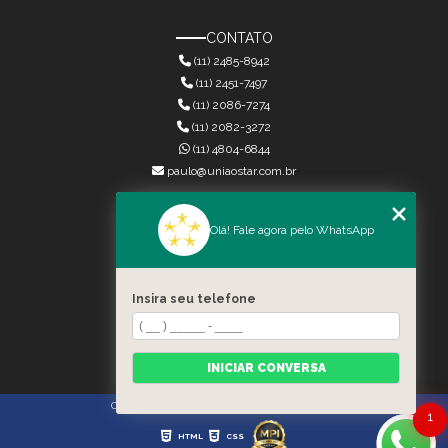
CONTATO
(11) 2485-8942
(11) 2451-7497
(11) 2086-7274
(11) 2082-3272
(11) 4804-6844
paulo@uniaostar.com.br
MENU
Olá! Fale agora pelo WhatsApp
HOME
QUEM SOMOS
SERVIÇOS
Insira seu telefone
CONTATO
CATEGORIAS
MAPA DO SITE
INICIAR CONVERSA
Copyright © União Star. (Lei 9610 de 19/02/1998)
1
HTML
CSS