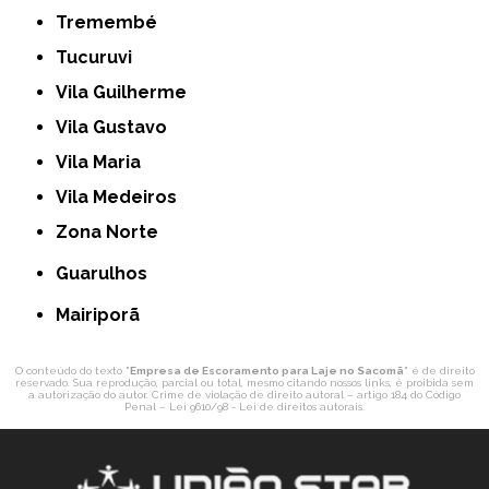
Tremembé
Tucuruvi
Vila Guilherme
Vila Gustavo
Vila Maria
Vila Medeiros
Zona Norte
Guarulhos
Mairiporã
O conteúdo do texto "
Empresa de Escoramento para Laje no Sacomã
" é de direito
reservado. Sua reprodução, parcial ou total, mesmo citando nossos links, é proibida sem
a autorização do autor. Crime de violação de direito autoral – artigo 184 do Código
Penal –
Lei 9610/98 - Lei de direitos autorais
.