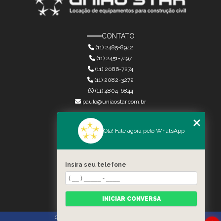
CONTATO
(11) 2485-8942
(11) 2451-7497
(11) 2086-7274
(11) 2082-3272
(11) 4804-6844
paulo@uniaostar.com.br
MENU
Olá! Fale agora pelo WhatsApp
HOME
QUEM SOMOS
SERVIÇOS
Insira seu telefone
CONTATO
CATEGORIAS
MAPA DO SITE
INICIAR CONVERSA
Copyright © União Star. (Lei 9610 de 19/02/1998)