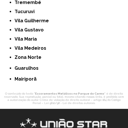
Tremembé
Tucuruvi
Vila Guilherme
Vila Gustavo
Vila Maria
Vila Medeiros
Zona Norte
Guarulhos
Mairiporã
O conteúdo do texto "
Escoramentos Metálicos no Parque do Carmo
" é de direito
reservado. Sua reprodução, parcial ou total, mesmo citando nossos links, é proibida sem
a autorização do autor. Crime de violação de direito autoral – artigo 184 do Código
Penal –
Lei 9610/98 - Lei de direitos autorais
.