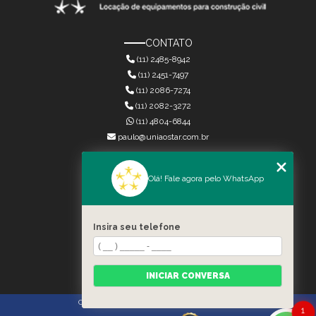
CONTATO
(11) 2485-8942
(11) 2451-7497
(11) 2086-7274
(11) 2082-3272
(11) 4804-6844
paulo@uniaostar.com.br
MENU
Olá! Fale agora pelo WhatsApp
HOME
QUEM SOMOS
SERVIÇOS
Insira seu telefone
CONTATO
CATEGORIAS
MAPA DO SITE
INICIAR CONVERSA
Copyright © União Star. (Lei 9610 de 19/02/1998)
1