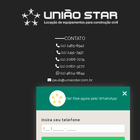
CONTATO
(11) 2485-8942
(11) 2451-7497
(11) 2086-7274
(11) 2082-3272
(11) 4804-6844
paulo@uniaostar.com.br
MENU
Olá! Fale agora pelo WhatsApp
HOME
QUEM SOMOS
SERVIÇOS
Insira seu telefone
CONTATO
CATEGORIAS
MAPA DO SITE