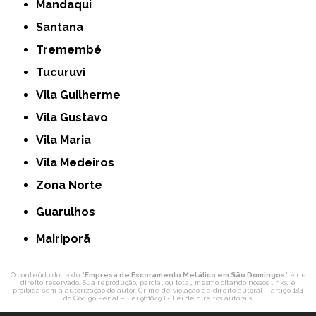
Mandaqui
Santana
Tremembé
Tucuruvi
Vila Guilherme
Vila Gustavo
Vila Maria
Vila Medeiros
Zona Norte
Guarulhos
Mairiporã
O conteúdo do texto "
Empresa de Escoramento Metálico em São Domingos
" é de
direito reservado. Sua reprodução, parcial ou total, mesmo citando nossos links, é
proibida sem a autorização do autor. Crime de violação de direito autoral – artigo 184
do Código Penal –
Lei 9610/98 - Lei de direitos autorais
.