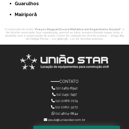
Guarulhos
Mairiporã
O conteúdo do texto "
Preços Aluguel Escora Metálica em Engenheiro Goulart
" é
de direito reservado. Sua reprodução, parcial ou total, mesmo citando nossos links, é
proibida sem a autorização do autor. Crime de violação de direito autoral – artigo 184
do Código Penal –
Lei 9610/98 - Lei de direitos autorais
.
CONTATO
(11) 2485-8942
(11) 2451-7497
(11) 2086-7274
(11) 2082-3272
(11) 4804-6844
paulo@uniaostar.com.br