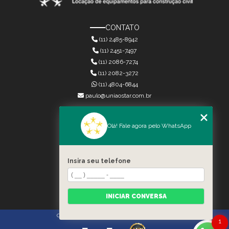
CONTATO
(11) 2485-8942
(11) 2451-7497
(11) 2086-7274
(11) 2082-3272
(11) 4804-6844
paulo@uniaostar.com.br
MENU
Olá! Fale agora pelo WhatsApp
HOME
QUEM SOMOS
SERVIÇOS
Insira seu telefone
CONTATO
CATEGORIAS
MAPA DO SITE
INICIAR CONVERSA
Copyright © União Star. (Lei 9610 de 19/02/1998)
1