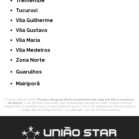
Tremembé
Tucuruvi
Vila Guilherme
Vila Gustavo
Vila Maria
Vila Medeiros
Zona Norte
Guarulhos
Mairiporã
O conteúdo do texto "
Preços Aluguel de Escoramento de Laje em São Lourenço
da Serra
" é de direito reservado. Sua reprodução, parcial ou total, mesmo citando
nossos links, é proibida sem a autorização do autor. Crime de violação de direito autoral
– artigo 184 do Código Penal –
Lei 9610/98 - Lei de direitos autorais
.