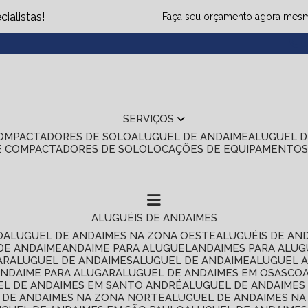
ialistas!
Faça seu orçamento agora mes
(1
SERVIÇOS
COMPACTADORES DE SOLO
ALUGUEL DE ANDAIME
ALUGUEL 
E COMPACTADORES DE SOLO
LOCAÇÕES DE EQUIPAMENTO
ALUGUÉIS DE ANDAIMES
O
ALUGUEL DE ANDAIMES NA ZONA OESTE
ALUGUÉIS DE AN
 DE ANDAIME
ANDAIME PARA ALUGUEL
ANDAIMES PARA ALU
AR
ALUGUEL DE ANDAIMES
ALUGUEL DE ANDAIME
ALUGUEL 
ANDAIME PARA ALUGAR
ALUGUEL DE ANDAIMES EM OSASCO
UEL DE ANDAIMES EM SANTO ANDRÉ
ALUGUEL DE ANDAIME
L DE ANDAIMES NA ZONA NORTE
ALUGUEL DE ANDAIMES NA