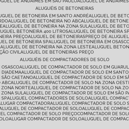
LUGUEL DE ANDAIMES EM SÃO PAULO
ALUGUEL DE ANDAIMES
ALUGUÉIS DE BETONEIRAS
LUGUEL DE BETONEIRA EM SANTO ANDRÉ
ALUGUEL DE BET
ARDO
ALUGUEL DE BETONEIRA NO ABC
ALUGUEL DE BETONE
TE
ALUGUEL DE BETONEIRA NA ZONA SUL
ALUGUEL DE BET
LUGUEL BETONEIRA 400 LITROS
ALUGUEL DE BETONEIRA S
NEIRA PREÇO
ALUGUEL DE BETONEIRAS
PREÇO DE ALUGUE
GUEL DE BETONEIRA SP
ALUGUEL DE BETONEIRA EM OSASC
S
ALUGUEL DE BETONEIRA NA ZONA LESTE
ALUGUEL BETON
ÃO CIVIL
ALUGUEL DE BETONEIRAS PREÇO
ALUGUÉIS DE COMPACTADORES DE SOLO
M OSASCO
ALUGUEL DE COMPACTADOR DE SOLO EM GUARU
M DIADEMA
ALUGUEL DE COMPACTADOR DE SOLO EM SANT
M SÃO CAETANO
ALUGUEL DE COMPACTADOR DE SOLO EM 
O ABC
ALUGUEL DE COMPACTADOR DE SOLO NA ZONA OEST
A ZONA NORTE
ALUGUEL DE COMPACTADOR DE SOLO NA Z
 ZONA SUL
ALUGUEL DE COMPACTADOR DE SOLO EM SÃO 
 SP
ALUGUEL COMPACTADORES DE SOLO
ALUGUEL COMPA
ALUGAR COMPACTADOR
ALUGUEL COMPACTADOR DE SOLO 
ALUGUEL DE COMPACTADOR DE SOLO
ALUGUEL DE COMPA
UEL COMPACTADOR DE SOLO PREÇO
COMPACTADOR DE SOL
SOLO
ALUGAR COMPACTADOR DE SOLO
ALUGUEL DE COMPA