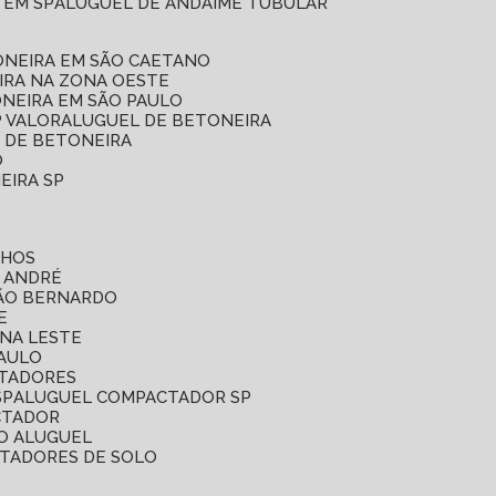
 EM SP
ALUGUEL DE ANDAIME TUBULAR
ONEIRA EM SÃO CAETANO
IRA NA ZONA OESTE
ONEIRA EM SÃO PAULO
P VALOR
ALUGUEL DE BETONEIRA
L DE BETONEIRA
O
EIRA SP
LHOS
O ANDRÉ
SÃO BERNARDO
E
ONA LESTE
PAULO
CTADORES
SP
ALUGUEL COMPACTADOR SP
CTADOR
O ALUGUEL
CTADORES DE SOLO