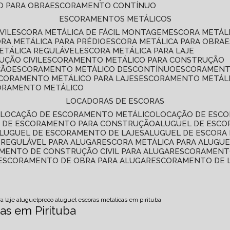
O PARA OBRA
ESCORAMENTO CONTÍNUO
ESCORAMENTOS METÁLICOS
VIL
ESCORA METÁLICA DE FÁCIL MONTAGEM
ESCORA METÁL
ORA METÁLICA PARA PRÉDIO
ESCORA METÁLICA PARA OBRA
METÁLICA REGULÁVEL
ESCORA METÁLICA PARA LAJE
ÇÃO CIVIL
ESCORAMENTO METÁLICO PARA CONSTRUÇÃO
ÇÃO
ESCORAMENTO METÁLICO DESCONTÍNUO
ESCORAMENT
SCORAMENTO METÁLICO PARA LAJES
ESCORAMENTO METÁL
CORAMENTO METÁLICO
LOCADORAS DE ESCORAS
S
LOCAÇÃO DE ESCORAMENTO METÁLICO
LOCAÇÃO DE ESCO
L DE ESCORAMENTO PARA CONSTRUÇÃO
ALUGUEL DE ESC
ALUGUEL DE ESCORAMENTO DE LAJES
ALUGUEL DE ESCORA 
S REGULÁVEL PARA ALUGAR
ESCORA METÁLICA PARA ALUGU
AMENTO DE CONSTRUÇÃO CIVIL PARA ALUGAR
ESCORAMENT
ESCORAMENTO DE OBRA PARA ALUGAR
ESCORAMENTO DE 
a laje aluguel
preco aluguel escoras metalicas em pirituba
as em Pirituba