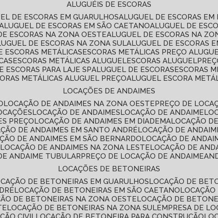
ALUGUÉIS DE ESCORAS
UEL DE ESCORAS EM GUARULHOS
ALUGUEL DE ESCORAS EM
ALUGUEL DE ESCORAS EM SÃO CAETANO
ALUGUEL DE ESC
 DE ESCORAS NA ZONA OESTE
ALUGUEL DE ESCORAS NA Z
ALUGUEL DE ESCORAS NA ZONA SUL
ALUGUEL DE ESCORAS 
DE ESCORAS METÁLICAS
ESCORAS METÁLICAS PREÇO ALUGU
CAS
ESCORAS METÁLICAS ALUGUEL
ESCORAS ALUGUEL
PRE
E ESCORAS PARA LAJE SP
ALUGUEL DE ESCORAS
ESCORAS M
CORAS METÁLICAS ALUGUEL PREÇO
ALUGUEL ESCORA METÁ
LOCAÇÕES DE ANDAIMES
O
LOCAÇÃO DE ANDAIMES NA ZONA OESTE
PREÇO DE LOCA
LOCAÇÕES
LOCAÇÃO DE ANDAIMES
LOCAÇÃO DE ANDAIME
LO
ES PREÇO
LOCAÇÃO DE ANDAIMES EM DIADEMA
LOCAÇÃO D
AÇÃO DE ANDAIMES EM SANTO ANDRÉ
LOCAÇÃO DE ANDAIM
AÇÃO DE ANDAIMES EM SÃO BERNARDO
LOCAÇÃO DE ANDAI
E
LOCAÇÃO DE ANDAIMES NA ZONA LESTE
LOCAÇÃO DE AND
 DE ANDAIME TUBULAR
PREÇO DE LOCAÇÃO DE ANDAIME
AN
LOCAÇÕES DE BETONEIRAS
OCAÇÃO DE BETONEIRAS EM GUARULHOS
LOCAÇÃO DE BET
NDRÉ
LOCAÇÃO DE BETONEIRAS EM SÃO CAETANO
LOCAÇÃO
ÇÃO DE BETONEIRAS NA ZONA OESTE
LOCAÇÃO DE BETON
TE
LOCAÇÃO DE BETONEIRAS NA ZONA SUL
EMPRESA DE L
ÇÃO CIVIL
LOCAÇÃO DE BETONEIRA PARA CONSTRUÇÃO
LO