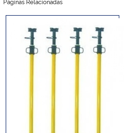
Páginas Relacionadas