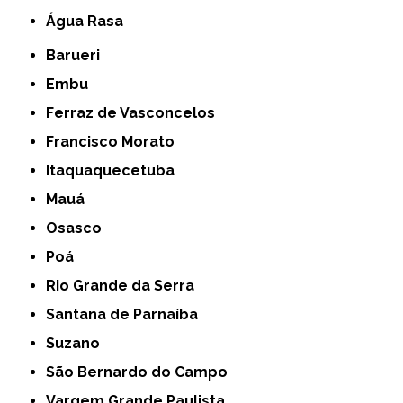
Água Rasa
Barueri
Embu
Ferraz de Vasconcelos
Francisco Morato
Itaquaquecetuba
Mauá
Osasco
Poá
Rio Grande da Serra
Santana de Parnaíba
Suzano
São Bernardo do Campo
Vargem Grande Paulista