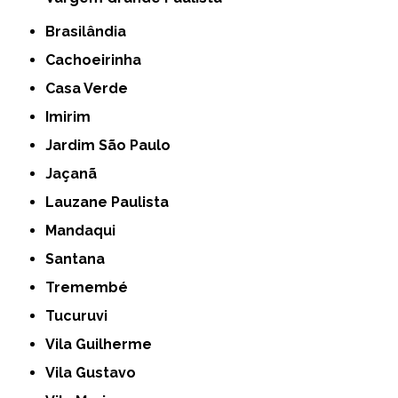
Brasilândia
Cachoeirinha
Casa Verde
Imirim
Jardim São Paulo
Jaçanã
Lauzane Paulista
Mandaqui
Santana
Tremembé
Tucuruvi
Vila Guilherme
Vila Gustavo