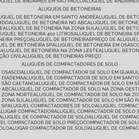
LUGUEL DE ANDAIMES EM SÃO PAULO
ALUGUEL DE ANDAIMES
ALUGUÉIS DE BETONEIRAS
LUGUEL DE BETONEIRA EM SANTO ANDRÉ
ALUGUEL DE BET
ARDO
ALUGUEL DE BETONEIRA NO ABC
ALUGUEL DE BETONE
TE
ALUGUEL DE BETONEIRA NA ZONA SUL
ALUGUEL DE BET
LUGUEL BETONEIRA 400 LITROS
ALUGUEL DE BETONEIRA S
NEIRA PREÇO
ALUGUEL DE BETONEIRAS
PREÇO DE ALUGUE
GUEL DE BETONEIRA SP
ALUGUEL DE BETONEIRA EM OSASC
S
ALUGUEL DE BETONEIRA NA ZONA LESTE
ALUGUEL BETON
ÃO CIVIL
ALUGUEL DE BETONEIRAS PREÇO
ALUGUÉIS DE COMPACTADORES DE SOLO
M OSASCO
ALUGUEL DE COMPACTADOR DE SOLO EM GUARU
M DIADEMA
ALUGUEL DE COMPACTADOR DE SOLO EM SANT
M SÃO CAETANO
ALUGUEL DE COMPACTADOR DE SOLO EM 
O ABC
ALUGUEL DE COMPACTADOR DE SOLO NA ZONA OEST
A ZONA NORTE
ALUGUEL DE COMPACTADOR DE SOLO NA Z
 ZONA SUL
ALUGUEL DE COMPACTADOR DE SOLO EM SÃO 
 SP
ALUGUEL COMPACTADORES DE SOLO
ALUGUEL COMPA
ALUGAR COMPACTADOR
ALUGUEL COMPACTADOR DE SOLO 
ALUGUEL DE COMPACTADOR DE SOLO
ALUGUEL DE COMPA
UEL COMPACTADOR DE SOLO PREÇO
COMPACTADOR DE SOL
SOLO
ALUGAR COMPACTADOR DE SOLO
ALUGUEL DE COMPA