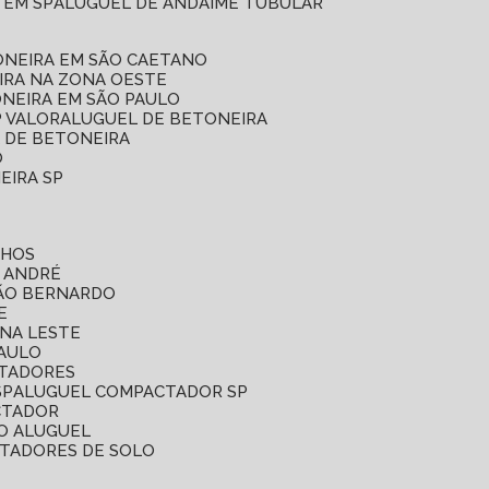
 EM SP
ALUGUEL DE ANDAIME TUBULAR
ONEIRA EM SÃO CAETANO
IRA NA ZONA OESTE
ONEIRA EM SÃO PAULO
P VALOR
ALUGUEL DE BETONEIRA
L DE BETONEIRA
O
EIRA SP
LHOS
O ANDRÉ
SÃO BERNARDO
E
ONA LESTE
PAULO
CTADORES
SP
ALUGUEL COMPACTADOR SP
CTADOR
O ALUGUEL
CTADORES DE SOLO