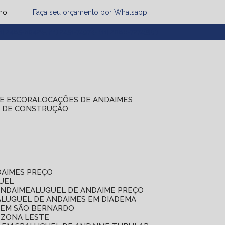
mo
Faça seu orçamento por Whatsapp
1) 2485-8942
(11) 2451-7497
(11) 2086-7274
DE ESCORA
LOCAÇÕES DE ANDAIMES
S DE CONSTRUÇÃO
DAIMES PREÇO
GUEL
ANDAIME
ALUGUEL DE ANDAIME PREÇO
ALUGUEL DE ANDAIMES EM DIADEMA
S EM SÃO BERNARDO
 ZONA LESTE