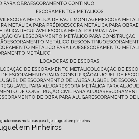
O PARA OBRA
ESCORAMENTO CONTÍNUO
ESCORAMENTOS METÁLICOS
VIL
ESCORA METÁLICA DE FÁCIL MONTAGEM
ESCORA METÁL
ORA METÁLICA PARA PRÉDIO
ESCORA METÁLICA PARA OBRA
METÁLICA REGULÁVEL
ESCORA METÁLICA PARA LAJE
ÇÃO CIVIL
ESCORAMENTO METÁLICO PARA CONSTRUÇÃO
ÇÃO
ESCORAMENTO METÁLICO DESCONTÍNUO
ESCORAMENT
SCORAMENTO METÁLICO PARA LAJES
ESCORAMENTO METÁL
CORAMENTO METÁLICO
LOCADORAS DE ESCORAS
S
LOCAÇÃO DE ESCORAMENTO METÁLICO
LOCAÇÃO DE ESCO
L DE ESCORAMENTO PARA CONSTRUÇÃO
ALUGUEL DE ESC
ALUGUEL DE ESCORAMENTO DE LAJES
ALUGUEL DE ESCORA 
S REGULÁVEL PARA ALUGAR
ESCORA METÁLICA PARA ALUGU
AMENTO DE CONSTRUÇÃO CIVIL PARA ALUGAR
ESCORAMENT
ESCORAMENTO DE OBRA PARA ALUGAR
ESCORAMENTO DE 
uguel
escoras metalicas para laje aluguel em pinheiros
luguel em Pinheiros