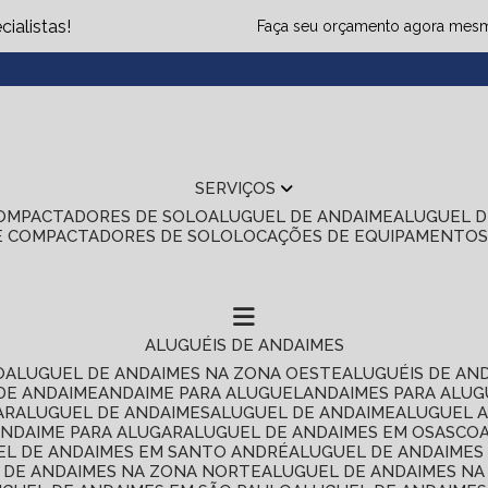
ialistas!
Faça seu orçamento agora mes
(1
SERVIÇOS
COMPACTADORES DE SOLO
ALUGUEL DE ANDAIME
ALUGUEL 
E COMPACTADORES DE SOLO
LOCAÇÕES DE EQUIPAMENTO
ALUGUÉIS DE ANDAIMES
O
ALUGUEL DE ANDAIMES NA ZONA OESTE
ALUGUÉIS DE AN
 DE ANDAIME
ANDAIME PARA ALUGUEL
ANDAIMES PARA ALU
AR
ALUGUEL DE ANDAIMES
ALUGUEL DE ANDAIME
ALUGUEL 
ANDAIME PARA ALUGAR
ALUGUEL DE ANDAIMES EM OSASCO
UEL DE ANDAIMES EM SANTO ANDRÉ
ALUGUEL DE ANDAIME
L DE ANDAIMES NA ZONA NORTE
ALUGUEL DE ANDAIMES NA