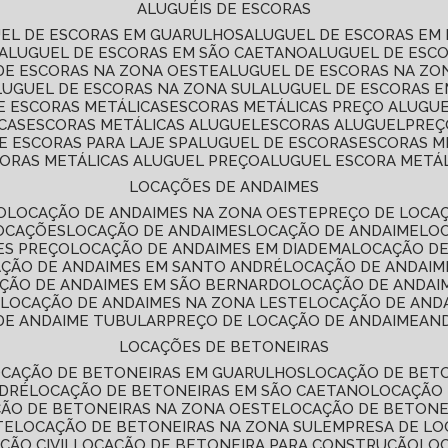
ALUGUÉIS DE ESCORAS
UEL DE ESCORAS EM GUARULHOS
ALUGUEL DE ESCORAS EM
ALUGUEL DE ESCORAS EM SÃO CAETANO
ALUGUEL DE ESC
 DE ESCORAS NA ZONA OESTE
ALUGUEL DE ESCORAS NA Z
ALUGUEL DE ESCORAS NA ZONA SUL
ALUGUEL DE ESCORAS 
DE ESCORAS METÁLICAS
ESCORAS METÁLICAS PREÇO ALUGU
CAS
ESCORAS METÁLICAS ALUGUEL
ESCORAS ALUGUEL
PRE
E ESCORAS PARA LAJE SP
ALUGUEL DE ESCORAS
ESCORAS M
CORAS METÁLICAS ALUGUEL PREÇO
ALUGUEL ESCORA METÁ
LOCAÇÕES DE ANDAIMES
O
LOCAÇÃO DE ANDAIMES NA ZONA OESTE
PREÇO DE LOCA
LOCAÇÕES
LOCAÇÃO DE ANDAIMES
LOCAÇÃO DE ANDAIME
LO
ES PREÇO
LOCAÇÃO DE ANDAIMES EM DIADEMA
LOCAÇÃO D
AÇÃO DE ANDAIMES EM SANTO ANDRÉ
LOCAÇÃO DE ANDAIM
AÇÃO DE ANDAIMES EM SÃO BERNARDO
LOCAÇÃO DE ANDAI
E
LOCAÇÃO DE ANDAIMES NA ZONA LESTE
LOCAÇÃO DE AND
 DE ANDAIME TUBULAR
PREÇO DE LOCAÇÃO DE ANDAIME
AN
LOCAÇÕES DE BETONEIRAS
OCAÇÃO DE BETONEIRAS EM GUARULHOS
LOCAÇÃO DE BET
NDRÉ
LOCAÇÃO DE BETONEIRAS EM SÃO CAETANO
LOCAÇÃO
ÇÃO DE BETONEIRAS NA ZONA OESTE
LOCAÇÃO DE BETON
TE
LOCAÇÃO DE BETONEIRAS NA ZONA SUL
EMPRESA DE L
ÇÃO CIVIL
LOCAÇÃO DE BETONEIRA PARA CONSTRUÇÃO
LO