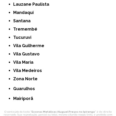
Lauzane Paulista
Mandaqui
Santana
Tremembé
Tucuruvi
Vila Guilherme
Vila Gustavo
Vila Maria
Vila Medeiros
Zona Norte
Guarulhos
Mairiporã
O conteúdo do texto "
Escoras Metálicas Aluguel Preços no Ipiranga
" é de direito
reservado. Sua reprodução, parcial ou total, mesmo citando nossos links, é proibida sem