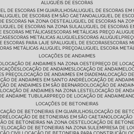
ALUGUÉIS DE ESCORAS
UEL DE ESCORAS EM GUARULHOS
ALUGUEL DE ESCORAS EM
ALUGUEL DE ESCORAS EM SÃO CAETANO
ALUGUEL DE ESC
 DE ESCORAS NA ZONA OESTE
ALUGUEL DE ESCORAS NA Z
ALUGUEL DE ESCORAS NA ZONA SUL
ALUGUEL DE ESCORAS 
DE ESCORAS METÁLICAS
ESCORAS METÁLICAS PREÇO ALUGU
CAS
ESCORAS METÁLICAS ALUGUEL
ESCORAS ALUGUEL
PRE
E ESCORAS PARA LAJE SP
ALUGUEL DE ESCORAS
ESCORAS M
CORAS METÁLICAS ALUGUEL PREÇO
ALUGUEL ESCORA METÁ
LOCAÇÕES DE ANDAIMES
O
LOCAÇÃO DE ANDAIMES NA ZONA OESTE
PREÇO DE LOCA
LOCAÇÕES
LOCAÇÃO DE ANDAIMES
LOCAÇÃO DE ANDAIME
LO
ES PREÇO
LOCAÇÃO DE ANDAIMES EM DIADEMA
LOCAÇÃO D
AÇÃO DE ANDAIMES EM SANTO ANDRÉ
LOCAÇÃO DE ANDAIM
AÇÃO DE ANDAIMES EM SÃO BERNARDO
LOCAÇÃO DE ANDAI
E
LOCAÇÃO DE ANDAIMES NA ZONA LESTE
LOCAÇÃO DE AND
 DE ANDAIME TUBULAR
PREÇO DE LOCAÇÃO DE ANDAIME
AN
LOCAÇÕES DE BETONEIRAS
OCAÇÃO DE BETONEIRAS EM GUARULHOS
LOCAÇÃO DE BET
NDRÉ
LOCAÇÃO DE BETONEIRAS EM SÃO CAETANO
LOCAÇÃO
ÇÃO DE BETONEIRAS NA ZONA OESTE
LOCAÇÃO DE BETON
TE
LOCAÇÃO DE BETONEIRAS NA ZONA SUL
EMPRESA DE L
ÇÃO CIVIL
LOCAÇÃO DE BETONEIRA PARA CONSTRUÇÃO
LO