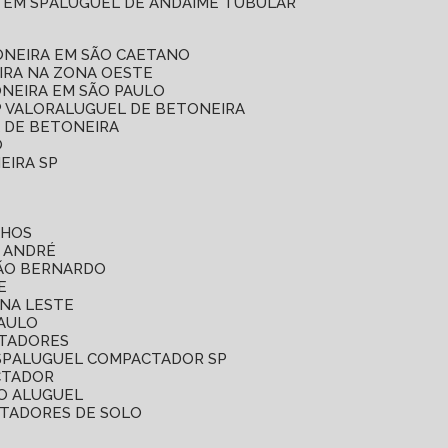
 EM SP
ALUGUEL DE ANDAIME TUBULAR
ONEIRA EM SÃO CAETANO
IRA NA ZONA OESTE
ONEIRA EM SÃO PAULO
P VALOR
ALUGUEL DE BETONEIRA
L DE BETONEIRA
O
EIRA SP
LHOS
O ANDRÉ
SÃO BERNARDO
E
ONA LESTE
PAULO
CTADORES
SP
ALUGUEL COMPACTADOR SP
CTADOR
O ALUGUEL
CTADORES DE SOLO