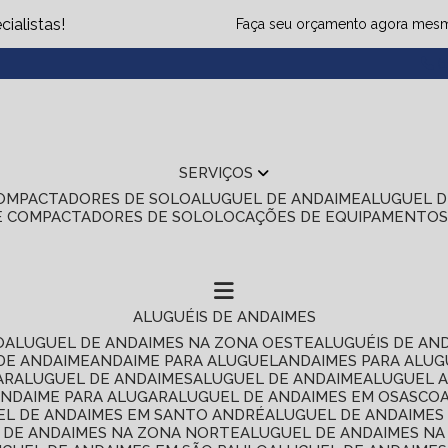
ialistas!
Faça seu orçamento agora mes
(1
SERVIÇOS
COMPACTADORES DE SOLO
ALUGUEL DE ANDAIME
ALUGUEL 
E COMPACTADORES DE SOLO
LOCAÇÕES DE EQUIPAMENTO
ALUGUÉIS DE ANDAIMES
O
ALUGUEL DE ANDAIMES NA ZONA OESTE
ALUGUÉIS DE AN
 DE ANDAIME
ANDAIME PARA ALUGUEL
ANDAIMES PARA ALU
AR
ALUGUEL DE ANDAIMES
ALUGUEL DE ANDAIME
ALUGUEL 
ANDAIME PARA ALUGAR
ALUGUEL DE ANDAIMES EM OSASCO
UEL DE ANDAIMES EM SANTO ANDRÉ
ALUGUEL DE ANDAIME
L DE ANDAIMES NA ZONA NORTE
ALUGUEL DE ANDAIMES NA