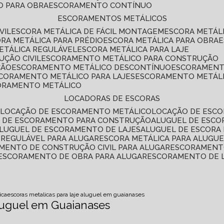
O PARA OBRA
ESCORAMENTO CONTÍNUO
ESCORAMENTOS METÁLICOS
VIL
ESCORA METÁLICA DE FÁCIL MONTAGEM
ESCORA METÁL
ORA METÁLICA PARA PRÉDIO
ESCORA METÁLICA PARA OBRA
METÁLICA REGULÁVEL
ESCORA METÁLICA PARA LAJE
ÇÃO CIVIL
ESCORAMENTO METÁLICO PARA CONSTRUÇÃO
ÇÃO
ESCORAMENTO METÁLICO DESCONTÍNUO
ESCORAMENT
SCORAMENTO METÁLICO PARA LAJES
ESCORAMENTO METÁL
CORAMENTO METÁLICO
LOCADORAS DE ESCORAS
S
LOCAÇÃO DE ESCORAMENTO METÁLICO
LOCAÇÃO DE ESCO
L DE ESCORAMENTO PARA CONSTRUÇÃO
ALUGUEL DE ESC
ALUGUEL DE ESCORAMENTO DE LAJES
ALUGUEL DE ESCORA 
S REGULÁVEL PARA ALUGAR
ESCORA METÁLICA PARA ALUGU
AMENTO DE CONSTRUÇÃO CIVIL PARA ALUGAR
ESCORAMENT
ESCORAMENTO DE OBRA PARA ALUGAR
ESCORAMENTO DE 
ica
escoras metalicas para laje aluguel em guaianases
Aluguel em Guaianases