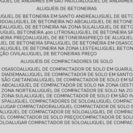
LUGUEL DE ANDAIMES EM SÃO PAULO
ALUGUEL DE ANDAIMES
ALUGUÉIS DE BETONEIRAS
LUGUEL DE BETONEIRA EM SANTO ANDRÉ
ALUGUEL DE BET
ARDO
ALUGUEL DE BETONEIRA NO ABC
ALUGUEL DE BETONE
TE
ALUGUEL DE BETONEIRA NA ZONA SUL
ALUGUEL DE BET
LUGUEL BETONEIRA 400 LITROS
ALUGUEL DE BETONEIRA S
NEIRA PREÇO
ALUGUEL DE BETONEIRAS
PREÇO DE ALUGUE
GUEL DE BETONEIRA SP
ALUGUEL DE BETONEIRA EM OSASC
S
ALUGUEL DE BETONEIRA NA ZONA LESTE
ALUGUEL BETON
ÃO CIVIL
ALUGUEL DE BETONEIRAS PREÇO
ALUGUÉIS DE COMPACTADORES DE SOLO
M OSASCO
ALUGUEL DE COMPACTADOR DE SOLO EM GUARU
M DIADEMA
ALUGUEL DE COMPACTADOR DE SOLO EM SANT
M SÃO CAETANO
ALUGUEL DE COMPACTADOR DE SOLO EM 
O ABC
ALUGUEL DE COMPACTADOR DE SOLO NA ZONA OEST
A ZONA NORTE
ALUGUEL DE COMPACTADOR DE SOLO NA Z
 ZONA SUL
ALUGUEL DE COMPACTADOR DE SOLO EM SÃO 
 SP
ALUGUEL COMPACTADORES DE SOLO
ALUGUEL COMPA
ALUGAR COMPACTADOR
ALUGUEL COMPACTADOR DE SOLO 
ALUGUEL DE COMPACTADOR DE SOLO
ALUGUEL DE COMPA
UEL COMPACTADOR DE SOLO PREÇO
COMPACTADOR DE SOL
SOLO
ALUGAR COMPACTADOR DE SOLO
ALUGUEL DE COMPA