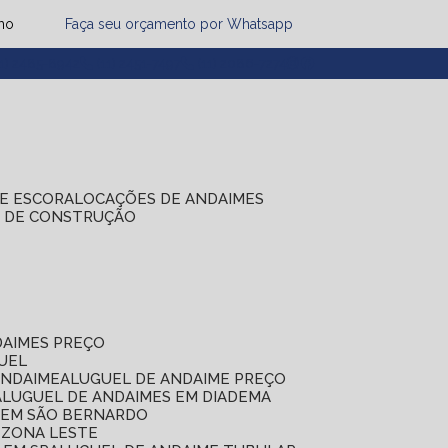
mo
Faça seu orçamento por Whatsapp
1) 2485-8942
(11) 2451-7497
(11) 2086-7274
DE ESCORA
LOCAÇÕES DE ANDAIMES
S DE CONSTRUÇÃO
DAIMES PREÇO
GUEL
ANDAIME
ALUGUEL DE ANDAIME PREÇO
ALUGUEL DE ANDAIMES EM DIADEMA
S EM SÃO BERNARDO
 ZONA LESTE