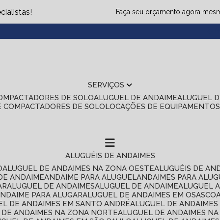
ialistas!
Faça seu orçamento agora mes
(1
SERVIÇOS
COMPACTADORES DE SOLO
ALUGUEL DE ANDAIME
ALUGUEL 
E COMPACTADORES DE SOLO
LOCAÇÕES DE EQUIPAMENTO
ALUGUÉIS DE ANDAIMES
O
ALUGUEL DE ANDAIMES NA ZONA OESTE
ALUGUÉIS DE AN
 DE ANDAIME
ANDAIME PARA ALUGUEL
ANDAIMES PARA ALU
AR
ALUGUEL DE ANDAIMES
ALUGUEL DE ANDAIME
ALUGUEL 
ANDAIME PARA ALUGAR
ALUGUEL DE ANDAIMES EM OSASCO
UEL DE ANDAIMES EM SANTO ANDRÉ
ALUGUEL DE ANDAIME
L DE ANDAIMES NA ZONA NORTE
ALUGUEL DE ANDAIMES NA