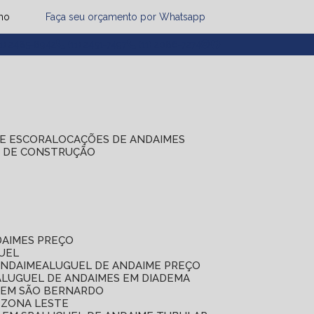
mo
Faça seu orçamento por Whatsapp
1) 2485-8942
(11) 2451-7497
(11) 2086-7274
DE ESCORA
LOCAÇÕES DE ANDAIMES
S DE CONSTRUÇÃO
DAIMES PREÇO
GUEL
ANDAIME
ALUGUEL DE ANDAIME PREÇO
ALUGUEL DE ANDAIMES EM DIADEMA
S EM SÃO BERNARDO
 ZONA LESTE