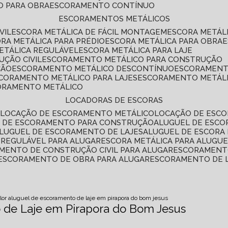
O PARA OBRA
ESCORAMENTO CONTÍNUO
ESCORAMENTOS METÁLICOS
VIL
ESCORA METÁLICA DE FÁCIL MONTAGEM
ESCORA METÁL
ORA METÁLICA PARA PRÉDIO
ESCORA METÁLICA PARA OBRA
METÁLICA REGULÁVEL
ESCORA METÁLICA PARA LAJE
ÇÃO CIVIL
ESCORAMENTO METÁLICO PARA CONSTRUÇÃO
ÇÃO
ESCORAMENTO METÁLICO DESCONTÍNUO
ESCORAMENT
SCORAMENTO METÁLICO PARA LAJES
ESCORAMENTO METÁL
CORAMENTO METÁLICO
LOCADORAS DE ESCORAS
S
LOCAÇÃO DE ESCORAMENTO METÁLICO
LOCAÇÃO DE ESCO
L DE ESCORAMENTO PARA CONSTRUÇÃO
ALUGUEL DE ESC
ALUGUEL DE ESCORAMENTO DE LAJES
ALUGUEL DE ESCORA 
S REGULÁVEL PARA ALUGAR
ESCORA METÁLICA PARA ALUGU
AMENTO DE CONSTRUÇÃO CIVIL PARA ALUGAR
ESCORAMENT
ESCORAMENTO DE OBRA PARA ALUGAR
ESCORAMENTO DE 
lor aluguel de escoramento de laje em pirapora do bom jesus
 de Laje em Pirapora do Bom Jesus