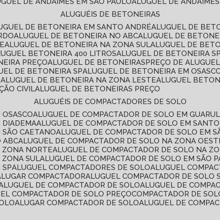
LUGUEL DE ANDAIMES EM SÃO PAULO
ALUGUEL DE ANDAIMES
ALUGUÉIS DE BETONEIRAS
LUGUEL DE BETONEIRA EM SANTO ANDRÉ
ALUGUEL DE BET
ARDO
ALUGUEL DE BETONEIRA NO ABC
ALUGUEL DE BETONE
TE
ALUGUEL DE BETONEIRA NA ZONA SUL
ALUGUEL DE BET
LUGUEL BETONEIRA 400 LITROS
ALUGUEL DE BETONEIRA S
NEIRA PREÇO
ALUGUEL DE BETONEIRAS
PREÇO DE ALUGUE
GUEL DE BETONEIRA SP
ALUGUEL DE BETONEIRA EM OSASC
S
ALUGUEL DE BETONEIRA NA ZONA LESTE
ALUGUEL BETON
ÃO CIVIL
ALUGUEL DE BETONEIRAS PREÇO
ALUGUÉIS DE COMPACTADORES DE SOLO
M OSASCO
ALUGUEL DE COMPACTADOR DE SOLO EM GUARU
M DIADEMA
ALUGUEL DE COMPACTADOR DE SOLO EM SANT
M SÃO CAETANO
ALUGUEL DE COMPACTADOR DE SOLO EM 
O ABC
ALUGUEL DE COMPACTADOR DE SOLO NA ZONA OEST
A ZONA NORTE
ALUGUEL DE COMPACTADOR DE SOLO NA Z
 ZONA SUL
ALUGUEL DE COMPACTADOR DE SOLO EM SÃO 
 SP
ALUGUEL COMPACTADORES DE SOLO
ALUGUEL COMPA
ALUGAR COMPACTADOR
ALUGUEL COMPACTADOR DE SOLO 
ALUGUEL DE COMPACTADOR DE SOLO
ALUGUEL DE COMPA
UEL COMPACTADOR DE SOLO PREÇO
COMPACTADOR DE SOL
SOLO
ALUGAR COMPACTADOR DE SOLO
ALUGUEL DE COMPA