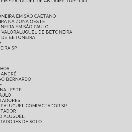
 EM SP
ALUGUEL DE ANDAIME TUBULAR
ONEIRA EM SÃO CAETANO
IRA NA ZONA OESTE
ONEIRA EM SÃO PAULO
P VALOR
ALUGUEL DE BETONEIRA
L DE BETONEIRA
O
EIRA SP
LHOS
O ANDRÉ
SÃO BERNARDO
E
ONA LESTE
PAULO
CTADORES
SP
ALUGUEL COMPACTADOR SP
CTADOR
O ALUGUEL
CTADORES DE SOLO