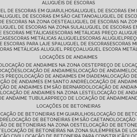
ALUGUÉIS DE ESCORAS
UEL DE ESCORAS EM GUARULHOS
ALUGUEL DE ESCORAS EM
ALUGUEL DE ESCORAS EM SÃO CAETANO
ALUGUEL DE ESC
 DE ESCORAS NA ZONA OESTE
ALUGUEL DE ESCORAS NA Z
ALUGUEL DE ESCORAS NA ZONA SUL
ALUGUEL DE ESCORAS 
DE ESCORAS METÁLICAS
ESCORAS METÁLICAS PREÇO ALUGU
CAS
ESCORAS METÁLICAS ALUGUEL
ESCORAS ALUGUEL
PRE
E ESCORAS PARA LAJE SP
ALUGUEL DE ESCORAS
ESCORAS M
CORAS METÁLICAS ALUGUEL PREÇO
ALUGUEL ESCORA METÁ
LOCAÇÕES DE ANDAIMES
O
LOCAÇÃO DE ANDAIMES NA ZONA OESTE
PREÇO DE LOCA
LOCAÇÕES
LOCAÇÃO DE ANDAIMES
LOCAÇÃO DE ANDAIME
LO
ES PREÇO
LOCAÇÃO DE ANDAIMES EM DIADEMA
LOCAÇÃO D
AÇÃO DE ANDAIMES EM SANTO ANDRÉ
LOCAÇÃO DE ANDAIM
AÇÃO DE ANDAIMES EM SÃO BERNARDO
LOCAÇÃO DE ANDAI
E
LOCAÇÃO DE ANDAIMES NA ZONA LESTE
LOCAÇÃO DE AND
 DE ANDAIME TUBULAR
PREÇO DE LOCAÇÃO DE ANDAIME
AN
LOCAÇÕES DE BETONEIRAS
OCAÇÃO DE BETONEIRAS EM GUARULHOS
LOCAÇÃO DE BET
NDRÉ
LOCAÇÃO DE BETONEIRAS EM SÃO CAETANO
LOCAÇÃO
ÇÃO DE BETONEIRAS NA ZONA OESTE
LOCAÇÃO DE BETON
TE
LOCAÇÃO DE BETONEIRAS NA ZONA SUL
EMPRESA DE L
ÇÃO CIVIL
LOCAÇÃO DE BETONEIRA PARA CONSTRUÇÃO
LO