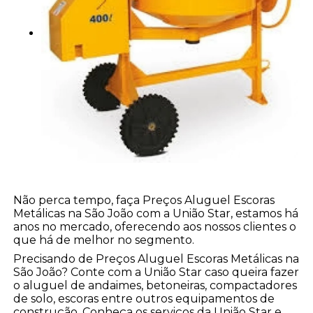
Não perca tempo, faça Preços Aluguel Escoras
Metálicas na São João com a União Star, estamos há
anos no mercado, oferecendo aos nossos clientes o
que há de melhor no segmento.
Precisando de Preços Aluguel Escoras Metálicas na
São João? Conte com a União Star caso queira fazer
o aluguel de andaimes, betoneiras, compactadores
de solo, escoras entre outros equipamentos de
construção. Conheça os serviços da União Star e