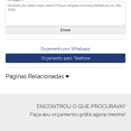
Orçamento por Whatsapp
Orçamento pelo Telefone
Páginas Relacionadas
ENCONTROU O QUE PROCURAVA?
Faça seu orçamento grátis agora mesmo!