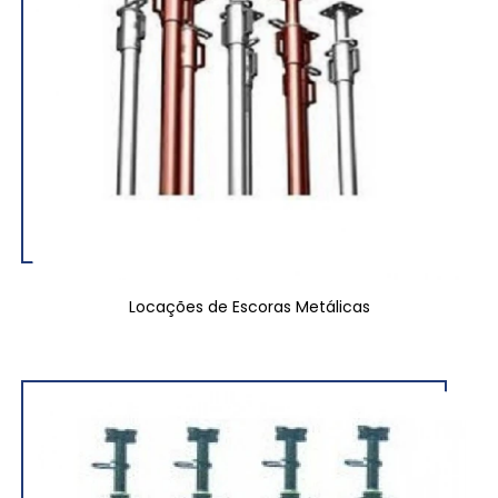
Locações de Escoras Metálicas