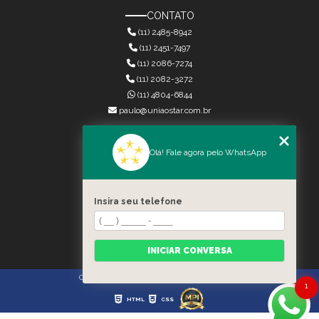
CONTATO
(11) 2485-8942
(11) 2451-7497
(11) 2086-7274
(11) 2082-3272
(11) 4804-6844
paulo@uniaostar.com.br
MENU
Olá! Fale agora pelo WhatsApp
HOME
QUEM SOMOS
SERVIÇOS
Insira seu telefone
CONTATO
CATEGORIAS
MAPA DO SITE
INICIAR CONVERSA
Copyright © União Star. (Lei 9610 de 19/02/1998)
1
HTML
CSS