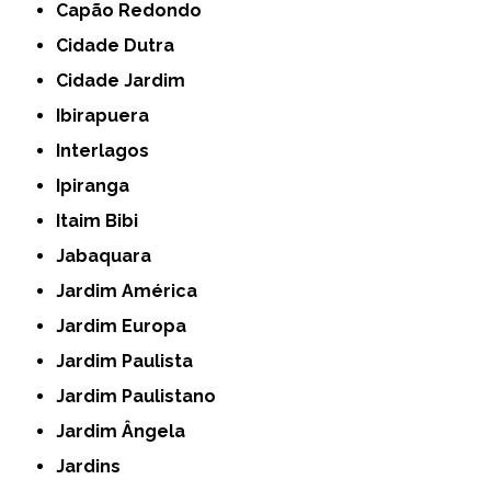
Capão Redondo
Cidade Dutra
Cidade Jardim
Ibirapuera
Interlagos
Ipiranga
Itaim Bibi
Jabaquara
Jardim América
Jardim Europa
Jardim Paulista
Jardim Paulistano
Jardim Ângela
Jardins