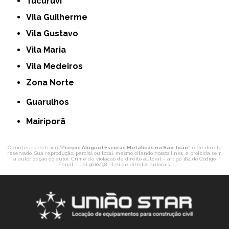
Tucuruvi
Vila Guilherme
Vila Gustavo
Vila Maria
Vila Medeiros
Zona Norte
Guarulhos
Mairiporã
O conteúdo do texto "
Preços Aluguel Escoras Metálicas na São João
" é de direito
reservado. Sua reprodução, parcial ou total, mesmo citando nossos links, é proibida sem
a autorização do autor. Crime de violação de direito autoral – artigo 184 do Código
Penal –
Lei 9610/98 - Lei de direitos autorais
.