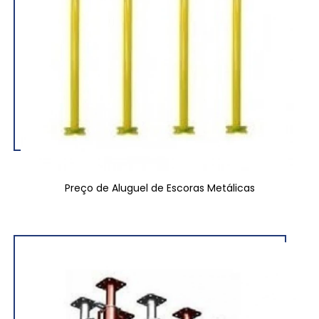
Preço de Aluguel de Escoras Metálicas