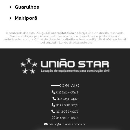
Guarulhos
Mairiporã
O conteúdo do texto "
Aluguel Escora Metálica no Grajau
" é de direito reservado.
Sua reprodução, parcial ou total, mesmo citando nossos links, é proibida sem a
autorização do autor. Crime de violação de direito autoral – artigo 184 do Código Penal
–
Lei 9610/98 - Lei de direitos autorais
.
CONTATO
(11) 2485-8942
(11) 2451-7497
(11) 2086-7274
(11) 2082-3272
(11) 4804-6844
paulo@uniaostar.com.br