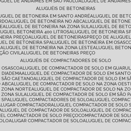
LUGUEL DE ANDAIMES EM SÃO PAULO
ALUGUEL DE ANDAIMES
ALUGUÉIS DE BETONEIRAS
LUGUEL DE BETONEIRA EM SANTO ANDRÉ
ALUGUEL DE BET
ARDO
ALUGUEL DE BETONEIRA NO ABC
ALUGUEL DE BETONE
TE
ALUGUEL DE BETONEIRA NA ZONA SUL
ALUGUEL DE BET
LUGUEL BETONEIRA 400 LITROS
ALUGUEL DE BETONEIRA S
NEIRA PREÇO
ALUGUEL DE BETONEIRAS
PREÇO DE ALUGUE
GUEL DE BETONEIRA SP
ALUGUEL DE BETONEIRA EM OSASC
S
ALUGUEL DE BETONEIRA NA ZONA LESTE
ALUGUEL BETON
ÃO CIVIL
ALUGUEL DE BETONEIRAS PREÇO
ALUGUÉIS DE COMPACTADORES DE SOLO
M OSASCO
ALUGUEL DE COMPACTADOR DE SOLO EM GUARU
M DIADEMA
ALUGUEL DE COMPACTADOR DE SOLO EM SANT
M SÃO CAETANO
ALUGUEL DE COMPACTADOR DE SOLO EM 
O ABC
ALUGUEL DE COMPACTADOR DE SOLO NA ZONA OEST
A ZONA NORTE
ALUGUEL DE COMPACTADOR DE SOLO NA Z
 ZONA SUL
ALUGUEL DE COMPACTADOR DE SOLO EM SÃO 
 SP
ALUGUEL COMPACTADORES DE SOLO
ALUGUEL COMPA
ALUGAR COMPACTADOR
ALUGUEL COMPACTADOR DE SOLO 
ALUGUEL DE COMPACTADOR DE SOLO
ALUGUEL DE COMPA
UEL COMPACTADOR DE SOLO PREÇO
COMPACTADOR DE SOL
SOLO
ALUGAR COMPACTADOR DE SOLO
ALUGUEL DE COMPA