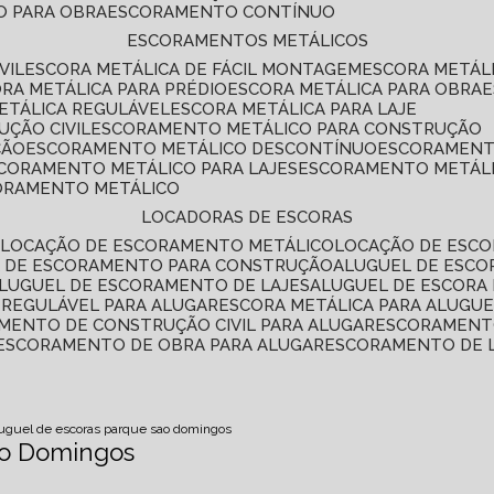
O PARA OBRA
ESCORAMENTO CONTÍNUO
ESCORAMENTOS METÁLICOS
VIL
ESCORA METÁLICA DE FÁCIL MONTAGEM
ESCORA METÁL
ORA METÁLICA PARA PRÉDIO
ESCORA METÁLICA PARA OBRA
METÁLICA REGULÁVEL
ESCORA METÁLICA PARA LAJE
ÇÃO CIVIL
ESCORAMENTO METÁLICO PARA CONSTRUÇÃO
ÇÃO
ESCORAMENTO METÁLICO DESCONTÍNUO
ESCORAMENT
SCORAMENTO METÁLICO PARA LAJES
ESCORAMENTO METÁL
CORAMENTO METÁLICO
LOCADORAS DE ESCORAS
S
LOCAÇÃO DE ESCORAMENTO METÁLICO
LOCAÇÃO DE ESCO
L DE ESCORAMENTO PARA CONSTRUÇÃO
ALUGUEL DE ESC
ALUGUEL DE ESCORAMENTO DE LAJES
ALUGUEL DE ESCORA 
S REGULÁVEL PARA ALUGAR
ESCORA METÁLICA PARA ALUGU
AMENTO DE CONSTRUÇÃO CIVIL PARA ALUGAR
ESCORAMENT
ESCORAMENTO DE OBRA PARA ALUGAR
ESCORAMENTO DE 
luguel de escoras parque sao domingos
ão Domingos