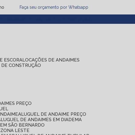
mo
Faça seu orçamento por Whatsapp
1) 2485-8942
(11) 2451-7497
(11) 2086-7274
DE ESCORA
LOCAÇÕES DE ANDAIMES
S DE CONSTRUÇÃO
DAIMES PREÇO
GUEL
ANDAIME
ALUGUEL DE ANDAIME PREÇO
ALUGUEL DE ANDAIMES EM DIADEMA
S EM SÃO BERNARDO
 ZONA LESTE