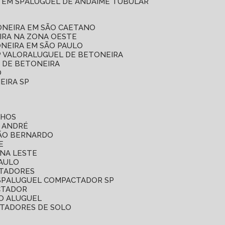
 EM SP
ALUGUEL DE ANDAIME TUBULAR
ONEIRA EM SÃO CAETANO
IRA NA ZONA OESTE
ONEIRA EM SÃO PAULO
P VALOR
ALUGUEL DE BETONEIRA
L DE BETONEIRA
O
EIRA SP
LHOS
O ANDRÉ
SÃO BERNARDO
E
ONA LESTE
PAULO
CTADORES
SP
ALUGUEL COMPACTADOR SP
CTADOR
O ALUGUEL
CTADORES DE SOLO