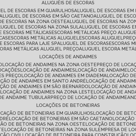
ALUGUÉIS DE ESCORAS
UEL DE ESCORAS EM GUARULHOS
ALUGUEL DE ESCORAS EM
ALUGUEL DE ESCORAS EM SÃO CAETANO
ALUGUEL DE ESC
 DE ESCORAS NA ZONA OESTE
ALUGUEL DE ESCORAS NA Z
ALUGUEL DE ESCORAS NA ZONA SUL
ALUGUEL DE ESCORAS 
DE ESCORAS METÁLICAS
ESCORAS METÁLICAS PREÇO ALUGU
CAS
ESCORAS METÁLICAS ALUGUEL
ESCORAS ALUGUEL
PRE
E ESCORAS PARA LAJE SP
ALUGUEL DE ESCORAS
ESCORAS M
CORAS METÁLICAS ALUGUEL PREÇO
ALUGUEL ESCORA METÁ
LOCAÇÕES DE ANDAIMES
O
LOCAÇÃO DE ANDAIMES NA ZONA OESTE
PREÇO DE LOCA
LOCAÇÕES
LOCAÇÃO DE ANDAIMES
LOCAÇÃO DE ANDAIME
LO
ES PREÇO
LOCAÇÃO DE ANDAIMES EM DIADEMA
LOCAÇÃO D
AÇÃO DE ANDAIMES EM SANTO ANDRÉ
LOCAÇÃO DE ANDAIM
AÇÃO DE ANDAIMES EM SÃO BERNARDO
LOCAÇÃO DE ANDAI
E
LOCAÇÃO DE ANDAIMES NA ZONA LESTE
LOCAÇÃO DE AND
 DE ANDAIME TUBULAR
PREÇO DE LOCAÇÃO DE ANDAIME
AN
LOCAÇÕES DE BETONEIRAS
OCAÇÃO DE BETONEIRAS EM GUARULHOS
LOCAÇÃO DE BET
NDRÉ
LOCAÇÃO DE BETONEIRAS EM SÃO CAETANO
LOCAÇÃO
ÇÃO DE BETONEIRAS NA ZONA OESTE
LOCAÇÃO DE BETON
TE
LOCAÇÃO DE BETONEIRAS NA ZONA SUL
EMPRESA DE L
ÇÃO CIVIL
LOCAÇÃO DE BETONEIRA PARA CONSTRUÇÃO
LO