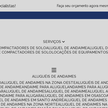
ialistas!
Faça seu orçamento agora mes
(1
SERVIÇOS
COMPACTADORES DE SOLO
ALUGUEL DE ANDAIME
ALUGUEL 
E COMPACTADORES DE SOLO
LOCAÇÕES DE EQUIPAMENTO
ALUGUÉIS DE ANDAIMES
O
ALUGUEL DE ANDAIMES NA ZONA OESTE
ALUGUÉIS DE AN
 DE ANDAIME
ANDAIME PARA ALUGUEL
ANDAIMES PARA ALU
AR
ALUGUEL DE ANDAIMES
ALUGUEL DE ANDAIME
ALUGUEL 
ANDAIME PARA ALUGAR
ALUGUEL DE ANDAIMES EM OSASCO
UEL DE ANDAIMES EM SANTO ANDRÉ
ALUGUEL DE ANDAIME
L DE ANDAIMES NA ZONA NORTE
ALUGUEL DE ANDAIMES NA