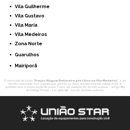
Vila Guilherme
Vila Gustavo
Vila Maria
Vila Medeiros
Zona Norte
Guarulhos
Mairiporã
O conteúdo do texto "
Preços Aluguel Betoneira 400 Litros na Vila Medeiros
" é de
direito reservado. Sua reprodução, parcial ou total, mesmo citando nossos links, é
proibida sem a autorização do autor. Crime de violação de direito autoral – artigo 184
do Código Penal –
Lei 9610/98 - Lei de direitos autorais
.