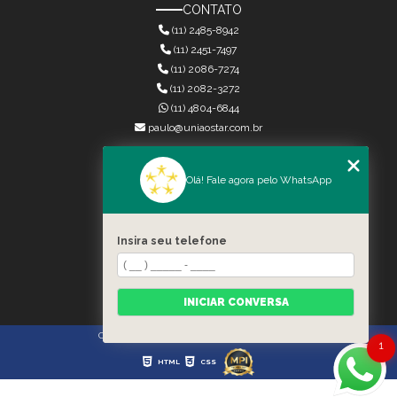
CONTATO
(11) 2485-8942
(11) 2451-7497
(11) 2086-7274
(11) 2082-3272
(11) 4804-6844
paulo@uniaostar.com.br
MENU
Olá! Fale agora pelo WhatsApp
HOME
QUEM SOMOS
SERVIÇOS
Insira seu telefone
CONTATO
CATEGORIAS
MAPA DO SITE
INICIAR CONVERSA
Copyright © União Star. (Lei 9610 de 19/02/1998)
1
HTML
CSS