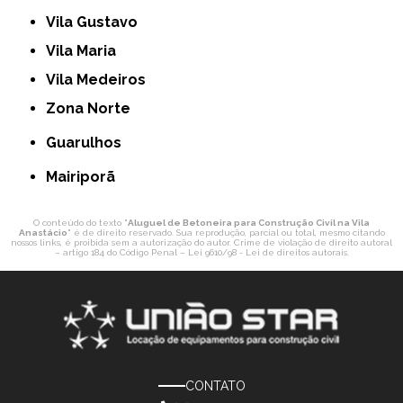
Vila Gustavo
Vila Maria
Vila Medeiros
Zona Norte
Guarulhos
Mairiporã
O conteúdo do texto "
Aluguel de Betoneira para Construção Civil na Vila
Anastácio
" é de direito reservado. Sua reprodução, parcial ou total, mesmo citando
nossos links, é proibida sem a autorização do autor. Crime de violação de direito autoral
– artigo 184 do Código Penal –
Lei 9610/98 - Lei de direitos autorais
.
CONTATO