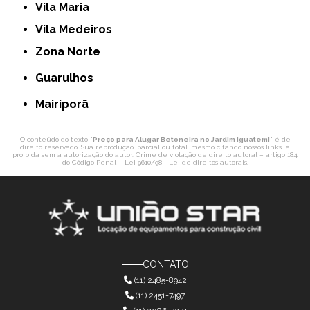
Vila Maria
Vila Medeiros
Zona Norte
Guarulhos
Mairiporã
O conteúdo do texto "
Preço para Alugar Betoneira no Jardim Iguatemi
" é de
direito reservado. Sua reprodução, parcial ou total, mesmo citando nossos links, é
proibida sem a autorização do autor. Crime de violação de direito autoral – artigo 184
do Código Penal –
Lei 9610/98 - Lei de direitos autorais
.
CONTATO
(11) 2485-8942
(11) 2451-7497