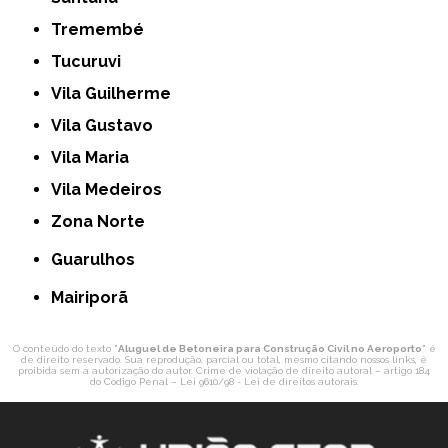
Tremembé
Tucuruvi
Vila Guilherme
Vila Gustavo
Vila Maria
Vila Medeiros
Zona Norte
Guarulhos
Mairiporã
O conteúdo do texto "
Aluguel de Betoneira para Construção Civil no Aeroporto
" é
de direito reservado. Sua reprodução, parcial ou total, mesmo citando nossos links, é
proibida sem a autorização do autor. Crime de violação de direito autoral – artigo 184
do Código Penal –
Lei 9610/98 - Lei de direitos autorais
.