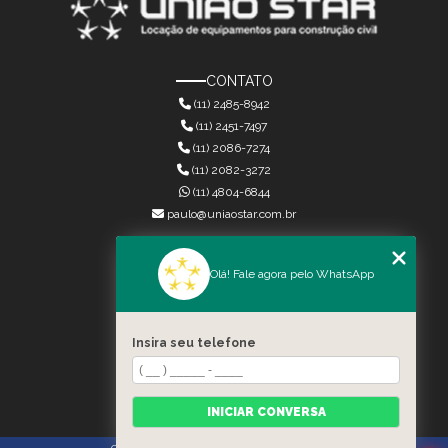
CONTATO
(11) 2485-8942
(11) 2451-7497
(11) 2086-7274
(11) 2082-3272
(11) 4804-6844
paulo@uniaostar.com.br
MENU
Olá! Fale agora pelo WhatsApp
HOME
QUEM SOMOS
SERVIÇOS
Insira seu telefone
CONTATO
CATEGORIAS
MAPA DO SITE
INICIAR CONVERSA