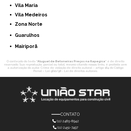
Vila Maria
Vila Medeiros
Zona Norte
Guarulhos
Mairiporã
O conteúdo do texto "
Aluguel de Betoneiras Preços na Itapegica
" é de direito
reservado. Sua reprodução, parcial ou total, mesmo citando nossos links, é proibida sem
a autorização do autor. Crime de violação de direito autoral – artigo 184 do Código
Penal –
Lei 9610/98 - Lei de direitos autorais
.
CONTATO
(11) 2485-8942
(11) 2451-7497