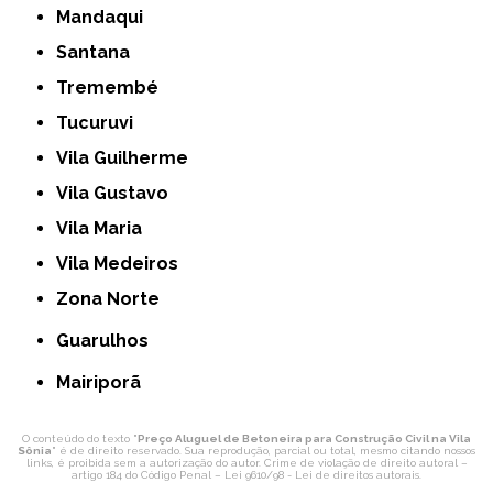
Mandaqui
Santana
Tremembé
Tucuruvi
Vila Guilherme
Vila Gustavo
Vila Maria
Vila Medeiros
Zona Norte
Guarulhos
Mairiporã
O conteúdo do texto "
Preço Aluguel de Betoneira para Construção Civil na Vila
Sônia
" é de direito reservado. Sua reprodução, parcial ou total, mesmo citando nossos
links, é proibida sem a autorização do autor. Crime de violação de direito autoral –
artigo 184 do Código Penal –
Lei 9610/98 - Lei de direitos autorais
.