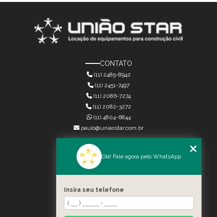
CONTATO
(11) 2485-8942
(11) 2451-7497
(11) 2086-7274
(11) 2082-3272
(11) 4804-6844
paulo@uniaostar.com.br
MENU
Olá! Fale agora pelo WhatsApp
HOME
QUEM SOMOS
SERVIÇOS
Insira seu telefone
CONTATO
CATEGORIAS
MAPA DO SITE