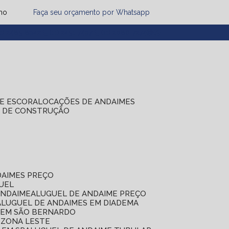
mo
Faça seu orçamento por Whatsapp
1) 2485-8942
(11) 2451-7497
(11) 2086-7274
DE ESCORA
LOCAÇÕES DE ANDAIMES
S DE CONSTRUÇÃO
DAIMES PREÇO
GUEL
ANDAIME
ALUGUEL DE ANDAIME PREÇO
ALUGUEL DE ANDAIMES EM DIADEMA
S EM SÃO BERNARDO
 ZONA LESTE