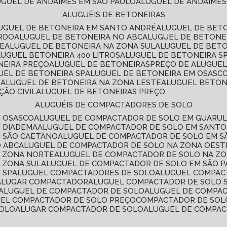
LUGUEL DE ANDAIMES EM SÃO PAULO
ALUGUEL DE ANDAIMES
ALUGUÉIS DE BETONEIRAS
LUGUEL DE BETONEIRA EM SANTO ANDRÉ
ALUGUEL DE BET
ARDO
ALUGUEL DE BETONEIRA NO ABC
ALUGUEL DE BETONE
TE
ALUGUEL DE BETONEIRA NA ZONA SUL
ALUGUEL DE BET
LUGUEL BETONEIRA 400 LITROS
ALUGUEL DE BETONEIRA S
NEIRA PREÇO
ALUGUEL DE BETONEIRAS
PREÇO DE ALUGUE
GUEL DE BETONEIRA SP
ALUGUEL DE BETONEIRA EM OSASC
S
ALUGUEL DE BETONEIRA NA ZONA LESTE
ALUGUEL BETON
ÃO CIVIL
ALUGUEL DE BETONEIRAS PREÇO
ALUGUÉIS DE COMPACTADORES DE SOLO
M OSASCO
ALUGUEL DE COMPACTADOR DE SOLO EM GUARU
M DIADEMA
ALUGUEL DE COMPACTADOR DE SOLO EM SANT
M SÃO CAETANO
ALUGUEL DE COMPACTADOR DE SOLO EM 
O ABC
ALUGUEL DE COMPACTADOR DE SOLO NA ZONA OEST
A ZONA NORTE
ALUGUEL DE COMPACTADOR DE SOLO NA Z
 ZONA SUL
ALUGUEL DE COMPACTADOR DE SOLO EM SÃO 
 SP
ALUGUEL COMPACTADORES DE SOLO
ALUGUEL COMPA
ALUGAR COMPACTADOR
ALUGUEL COMPACTADOR DE SOLO 
ALUGUEL DE COMPACTADOR DE SOLO
ALUGUEL DE COMPA
UEL COMPACTADOR DE SOLO PREÇO
COMPACTADOR DE SOL
SOLO
ALUGAR COMPACTADOR DE SOLO
ALUGUEL DE COMPA