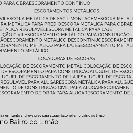
O PARA OBRA
ESCORAMENTO CONTÍNUO
ESCORAMENTOS METÁLICOS
VIL
ESCORA METÁLICA DE FÁCIL MONTAGEM
ESCORA METÁL
ORA METÁLICA PARA PRÉDIO
ESCORA METÁLICA PARA OBRA
METÁLICA REGULÁVEL
ESCORA METÁLICA PARA LAJE
ÇÃO CIVIL
ESCORAMENTO METÁLICO PARA CONSTRUÇÃO
ÇÃO
ESCORAMENTO METÁLICO DESCONTÍNUO
ESCORAMENT
SCORAMENTO METÁLICO PARA LAJES
ESCORAMENTO METÁL
CORAMENTO METÁLICO
LOCADORAS DE ESCORAS
S
LOCAÇÃO DE ESCORAMENTO METÁLICO
LOCAÇÃO DE ESCO
L DE ESCORAMENTO PARA CONSTRUÇÃO
ALUGUEL DE ESC
ALUGUEL DE ESCORAMENTO DE LAJES
ALUGUEL DE ESCORA 
S REGULÁVEL PARA ALUGAR
ESCORA METÁLICA PARA ALUGU
AMENTO DE CONSTRUÇÃO CIVIL PARA ALUGAR
ESCORAMENT
ESCORAMENTO DE OBRA PARA ALUGAR
ESCORAMENTO DE 
ira em santo andre
valores para alugar batoneira no bairro do limao
 no Bairro do Limão