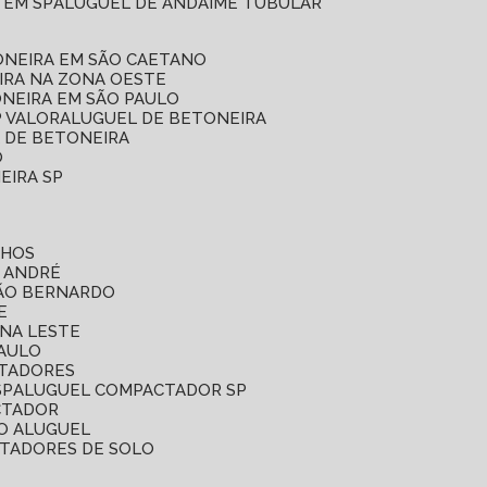
 EM SP
ALUGUEL DE ANDAIME TUBULAR
ONEIRA EM SÃO CAETANO
IRA NA ZONA OESTE
ONEIRA EM SÃO PAULO
P VALOR
ALUGUEL DE BETONEIRA
L DE BETONEIRA
O
EIRA SP
LHOS
O ANDRÉ
SÃO BERNARDO
E
ONA LESTE
PAULO
CTADORES
SP
ALUGUEL COMPACTADOR SP
CTADOR
O ALUGUEL
CTADORES DE SOLO