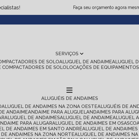
ialistas!
Faça seu orçamento agora mes
(1
SERVIÇOS
COMPACTADORES DE SOLO
ALUGUEL DE ANDAIME
ALUGUEL 
E COMPACTADORES DE SOLO
LOCAÇÕES DE EQUIPAMENTO
ALUGUÉIS DE ANDAIMES
O
ALUGUEL DE ANDAIMES NA ZONA OESTE
ALUGUÉIS DE AN
 DE ANDAIME
ANDAIME PARA ALUGUEL
ANDAIMES PARA ALU
AR
ALUGUEL DE ANDAIMES
ALUGUEL DE ANDAIME
ALUGUEL 
ANDAIME PARA ALUGAR
ALUGUEL DE ANDAIMES EM OSASCO
UEL DE ANDAIMES EM SANTO ANDRÉ
ALUGUEL DE ANDAIME
L DE ANDAIMES NA ZONA NORTE
ALUGUEL DE ANDAIMES NA