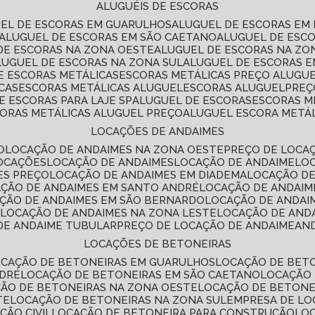
ALUGUÉIS DE ESCORAS
UEL DE ESCORAS EM GUARULHOS
ALUGUEL DE ESCORAS EM
ALUGUEL DE ESCORAS EM SÃO CAETANO
ALUGUEL DE ESC
 DE ESCORAS NA ZONA OESTE
ALUGUEL DE ESCORAS NA Z
ALUGUEL DE ESCORAS NA ZONA SUL
ALUGUEL DE ESCORAS 
DE ESCORAS METÁLICAS
ESCORAS METÁLICAS PREÇO ALUGU
CAS
ESCORAS METÁLICAS ALUGUEL
ESCORAS ALUGUEL
PRE
E ESCORAS PARA LAJE SP
ALUGUEL DE ESCORAS
ESCORAS M
CORAS METÁLICAS ALUGUEL PREÇO
ALUGUEL ESCORA METÁ
LOCAÇÕES DE ANDAIMES
O
LOCAÇÃO DE ANDAIMES NA ZONA OESTE
PREÇO DE LOCA
LOCAÇÕES
LOCAÇÃO DE ANDAIMES
LOCAÇÃO DE ANDAIME
LO
ES PREÇO
LOCAÇÃO DE ANDAIMES EM DIADEMA
LOCAÇÃO D
AÇÃO DE ANDAIMES EM SANTO ANDRÉ
LOCAÇÃO DE ANDAIM
AÇÃO DE ANDAIMES EM SÃO BERNARDO
LOCAÇÃO DE ANDAI
E
LOCAÇÃO DE ANDAIMES NA ZONA LESTE
LOCAÇÃO DE AND
 DE ANDAIME TUBULAR
PREÇO DE LOCAÇÃO DE ANDAIME
AN
LOCAÇÕES DE BETONEIRAS
OCAÇÃO DE BETONEIRAS EM GUARULHOS
LOCAÇÃO DE BET
NDRÉ
LOCAÇÃO DE BETONEIRAS EM SÃO CAETANO
LOCAÇÃO
ÇÃO DE BETONEIRAS NA ZONA OESTE
LOCAÇÃO DE BETON
TE
LOCAÇÃO DE BETONEIRAS NA ZONA SUL
EMPRESA DE L
ÇÃO CIVIL
LOCAÇÃO DE BETONEIRA PARA CONSTRUÇÃO
LO