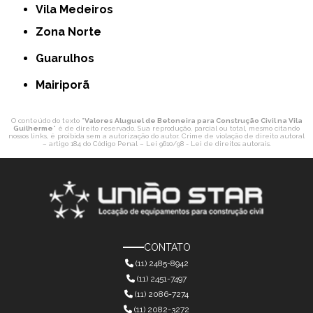
Vila Medeiros
Zona Norte
Guarulhos
Mairiporã
O conteúdo do texto "
Valores Aluguel de Betoneira para Construção Civil na Vila
Guilherme
" é de direito reservado. Sua reprodução, parcial ou total, mesmo citando
nossos links, é proibida sem a autorização do autor. Crime de violação de direito autoral
– artigo 184 do Código Penal –
Lei 9610/98 - Lei de direitos autorais
.
CONTATO
(11) 2485-8942
(11) 2451-7497
(11) 2086-7274
(11) 2082-3272