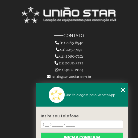
CONTATO
(11) 2485-8942
(11) 2451-7497
(11) 2086-7274
(11) 2082-3272
(11) 4804-6844
paulo@uniaostar.com.br
MENU
Olá! Fale agora pelo WhatsApp
HOME
QUEM SOMOS
SERVIÇOS
Insira seu telefone
CONTATO
CATEGORIAS
MAPA DO SITE
INICIAR CONVERSA