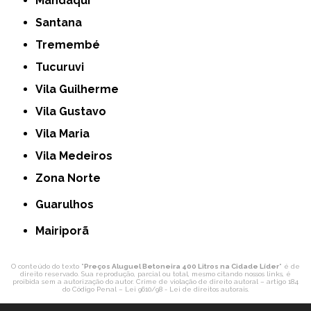
Mandaqui
Santana
Tremembé
Tucuruvi
Vila Guilherme
Vila Gustavo
Vila Maria
Vila Medeiros
Zona Norte
Guarulhos
Mairiporã
O conteúdo do texto "
Preços Aluguel Betoneira 400 Litros na Cidade Líder
" é de
direito reservado. Sua reprodução, parcial ou total, mesmo citando nossos links, é
proibida sem a autorização do autor. Crime de violação de direito autoral – artigo 184
do Código Penal –
Lei 9610/98 - Lei de direitos autorais
.