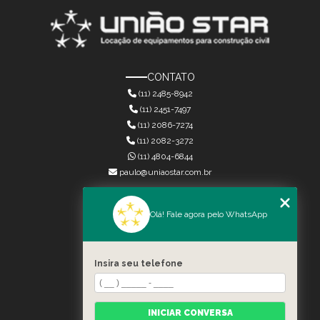
CONTATO
(11) 2485-8942
(11) 2451-7497
(11) 2086-7274
(11) 2082-3272
(11) 4804-6844
paulo@uniaostar.com.br
MENU
Olá! Fale agora pelo WhatsApp
HOME
QUEM SOMOS
SERVIÇOS
Insira seu telefone
CONTATO
CATEGORIAS
MAPA DO SITE
INICIAR CONVERSA