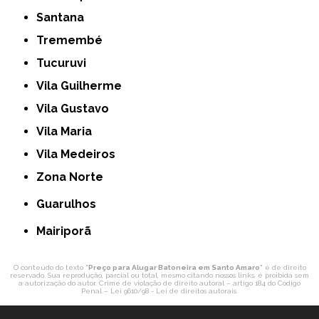
Santana
Tremembé
Tucuruvi
Vila Guilherme
Vila Gustavo
Vila Maria
Vila Medeiros
Zona Norte
Guarulhos
Mairiporã
O conteúdo do texto "
Preço para Alugar Batoneira em Santo Amaro
" é de direito
reservado. Sua reprodução, parcial ou total, mesmo citando nossos links, é proibida sem
a autorização do autor. Crime de violação de direito autoral – artigo 184 do Código
Penal –
Lei 9610/98 - Lei de direitos autorais
.