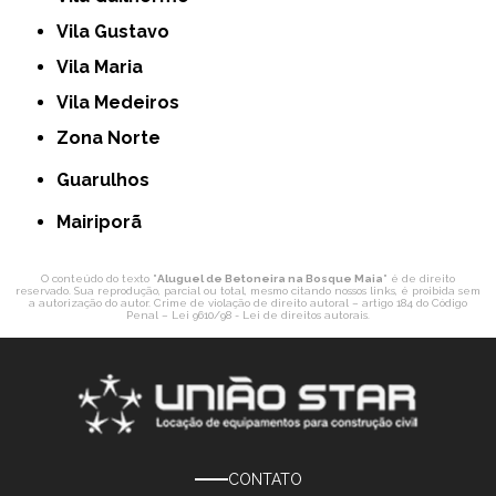
Vila Gustavo
Vila Maria
Vila Medeiros
Zona Norte
Guarulhos
Mairiporã
O conteúdo do texto "
Aluguel de Betoneira na Bosque Maia
" é de direito
reservado. Sua reprodução, parcial ou total, mesmo citando nossos links, é proibida sem
a autorização do autor. Crime de violação de direito autoral – artigo 184 do Código
Penal –
Lei 9610/98 - Lei de direitos autorais
.
CONTATO