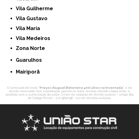
Vila Guilherme
Vila Gustavo
Vila Maria
Vila Medeiros
Zona Norte
Guarulhos
Mairiporã
O conteúdo do texto "
Preços Aluguel Betoneira 400 Litros na Invernada
" é de
direito reservado. Sua reprodução, parcial ou total, mesmo citando nossos links, é
proibida sem a autorização do autor. Crime de violação de direito autoral – artigo 184
do Código Penal –
Lei 9610/98 - Lei de direitos autorais
.