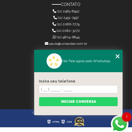
CONTATO
(11) 2485-8942
(11) 2451-7497
(11) 2086-7274
(11) 2082-3272
(11) 4804-6844
paulo@uniaostar.com.br
MENU
Olá! Fale agora pelo WhatsApp
HOME
QUEM SOMOS
SERVIÇOS
Insira seu telefone
CONTATO
CATEGORIAS
MAPA DO SITE
INICIAR CONVERSA
Copyright © União Star. (Lei 9610 de 19/02/1998)
1
HTML
CSS