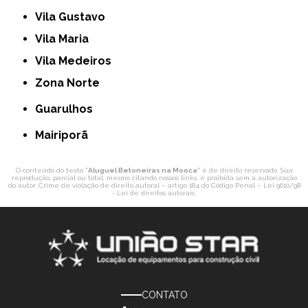
Vila Gustavo
Vila Maria
Vila Medeiros
Zona Norte
Guarulhos
Mairiporã
O conteúdo do texto "
Aluguel Betoneiras na Mooca
" é de direito reservado. Sua
reprodução, parcial ou total, mesmo citando nossos links, é proibida sem a autorização
do autor. Crime de violação de direito autoral – artigo 184 do Código Penal –
Lei 9610/98
- Lei de direitos autorais
.
CONTATO