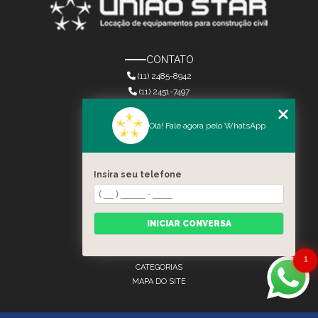
CONTATO
(11) 2485-8942
(11) 2451-7497
(11) 2086-7274
(11) 2082-3272
Olá! Fale agora pelo WhatsApp
(11) 4804-6844
paulo@uniaostar.com.br
Insira seu telefone
MENU
HOME
INICIAR CONVERSA
QUEM SOMOS
SERVIÇOS
CONTATO
1
CATEGORIAS
MAPA DO SITE