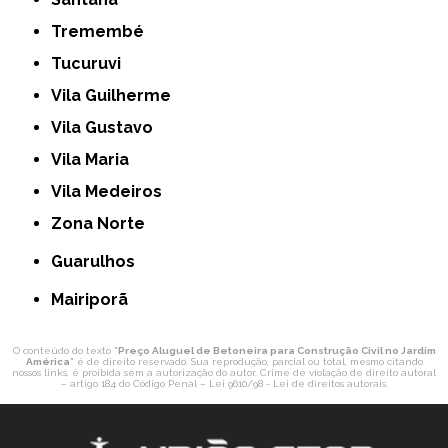
Tremembé
Tucuruvi
Vila Guilherme
Vila Gustavo
Vila Maria
Vila Medeiros
Zona Norte
Guarulhos
Mairiporã
O conteúdo do texto "
Preço Aluguel de Betoneira para Construção Civil no Jardim
América
" é de direito reservado. Sua reprodução, parcial ou total, mesmo citando
nossos links, é proibida sem a autorização do autor. Crime de violação de direito autoral
– artigo 184 do Código Penal –
Lei 9610/98 - Lei de direitos autorais
.