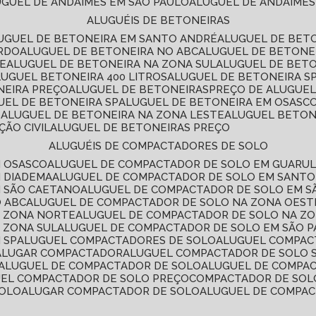
LUGUEL DE ANDAIMES EM SÃO PAULO
ALUGUEL DE ANDAIMES
ALUGUÉIS DE BETONEIRAS
LUGUEL DE BETONEIRA EM SANTO ANDRÉ
ALUGUEL DE BET
ARDO
ALUGUEL DE BETONEIRA NO ABC
ALUGUEL DE BETONE
TE
ALUGUEL DE BETONEIRA NA ZONA SUL
ALUGUEL DE BET
LUGUEL BETONEIRA 400 LITROS
ALUGUEL DE BETONEIRA S
NEIRA PREÇO
ALUGUEL DE BETONEIRAS
PREÇO DE ALUGUE
GUEL DE BETONEIRA SP
ALUGUEL DE BETONEIRA EM OSASC
S
ALUGUEL DE BETONEIRA NA ZONA LESTE
ALUGUEL BETON
ÃO CIVIL
ALUGUEL DE BETONEIRAS PREÇO
ALUGUÉIS DE COMPACTADORES DE SOLO
M OSASCO
ALUGUEL DE COMPACTADOR DE SOLO EM GUARU
M DIADEMA
ALUGUEL DE COMPACTADOR DE SOLO EM SANT
M SÃO CAETANO
ALUGUEL DE COMPACTADOR DE SOLO EM 
O ABC
ALUGUEL DE COMPACTADOR DE SOLO NA ZONA OEST
A ZONA NORTE
ALUGUEL DE COMPACTADOR DE SOLO NA Z
 ZONA SUL
ALUGUEL DE COMPACTADOR DE SOLO EM SÃO 
 SP
ALUGUEL COMPACTADORES DE SOLO
ALUGUEL COMPA
ALUGAR COMPACTADOR
ALUGUEL COMPACTADOR DE SOLO 
ALUGUEL DE COMPACTADOR DE SOLO
ALUGUEL DE COMPA
UEL COMPACTADOR DE SOLO PREÇO
COMPACTADOR DE SOL
SOLO
ALUGAR COMPACTADOR DE SOLO
ALUGUEL DE COMPA