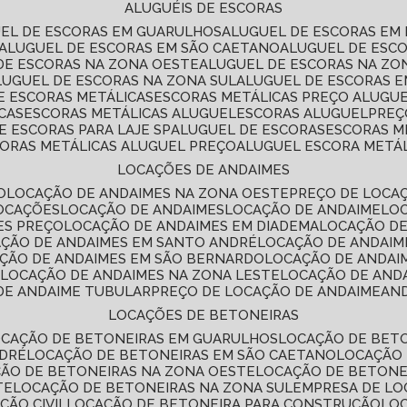
ALUGUÉIS DE ESCORAS
UEL DE ESCORAS EM GUARULHOS
ALUGUEL DE ESCORAS EM
ALUGUEL DE ESCORAS EM SÃO CAETANO
ALUGUEL DE ESC
 DE ESCORAS NA ZONA OESTE
ALUGUEL DE ESCORAS NA Z
ALUGUEL DE ESCORAS NA ZONA SUL
ALUGUEL DE ESCORAS 
DE ESCORAS METÁLICAS
ESCORAS METÁLICAS PREÇO ALUGU
CAS
ESCORAS METÁLICAS ALUGUEL
ESCORAS ALUGUEL
PRE
E ESCORAS PARA LAJE SP
ALUGUEL DE ESCORAS
ESCORAS M
CORAS METÁLICAS ALUGUEL PREÇO
ALUGUEL ESCORA METÁ
LOCAÇÕES DE ANDAIMES
O
LOCAÇÃO DE ANDAIMES NA ZONA OESTE
PREÇO DE LOCA
LOCAÇÕES
LOCAÇÃO DE ANDAIMES
LOCAÇÃO DE ANDAIME
LO
ES PREÇO
LOCAÇÃO DE ANDAIMES EM DIADEMA
LOCAÇÃO D
AÇÃO DE ANDAIMES EM SANTO ANDRÉ
LOCAÇÃO DE ANDAIM
AÇÃO DE ANDAIMES EM SÃO BERNARDO
LOCAÇÃO DE ANDAI
E
LOCAÇÃO DE ANDAIMES NA ZONA LESTE
LOCAÇÃO DE AND
 DE ANDAIME TUBULAR
PREÇO DE LOCAÇÃO DE ANDAIME
AN
LOCAÇÕES DE BETONEIRAS
OCAÇÃO DE BETONEIRAS EM GUARULHOS
LOCAÇÃO DE BET
NDRÉ
LOCAÇÃO DE BETONEIRAS EM SÃO CAETANO
LOCAÇÃO
ÇÃO DE BETONEIRAS NA ZONA OESTE
LOCAÇÃO DE BETON
TE
LOCAÇÃO DE BETONEIRAS NA ZONA SUL
EMPRESA DE L
ÇÃO CIVIL
LOCAÇÃO DE BETONEIRA PARA CONSTRUÇÃO
LO