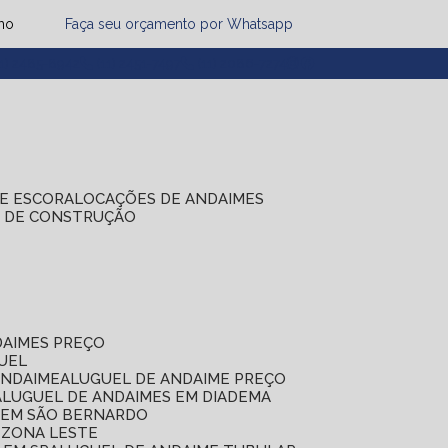
mo
Faça seu orçamento por Whatsapp
1) 2485-8942
(11) 2451-7497
(11) 2086-7274
DE ESCORA
LOCAÇÕES DE ANDAIMES
S DE CONSTRUÇÃO
DAIMES PREÇO
GUEL
ANDAIME
ALUGUEL DE ANDAIME PREÇO
ALUGUEL DE ANDAIMES EM DIADEMA
S EM SÃO BERNARDO
 ZONA LESTE