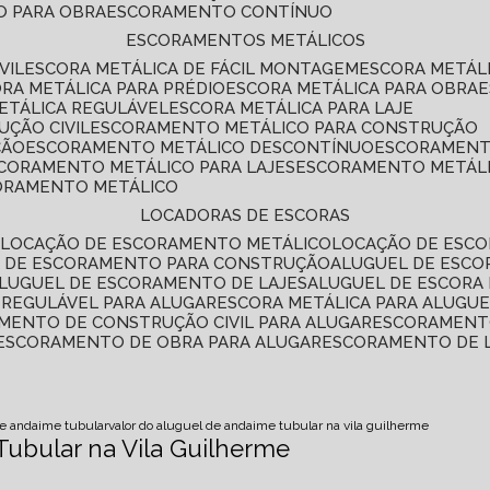
O PARA OBRA
ESCORAMENTO CONTÍNUO
ESCORAMENTOS METÁLICOS
VIL
ESCORA METÁLICA DE FÁCIL MONTAGEM
ESCORA METÁL
ORA METÁLICA PARA PRÉDIO
ESCORA METÁLICA PARA OBRA
METÁLICA REGULÁVEL
ESCORA METÁLICA PARA LAJE
ÇÃO CIVIL
ESCORAMENTO METÁLICO PARA CONSTRUÇÃO
ÇÃO
ESCORAMENTO METÁLICO DESCONTÍNUO
ESCORAMENT
SCORAMENTO METÁLICO PARA LAJES
ESCORAMENTO METÁL
CORAMENTO METÁLICO
LOCADORAS DE ESCORAS
S
LOCAÇÃO DE ESCORAMENTO METÁLICO
LOCAÇÃO DE ESCO
L DE ESCORAMENTO PARA CONSTRUÇÃO
ALUGUEL DE ESC
ALUGUEL DE ESCORAMENTO DE LAJES
ALUGUEL DE ESCORA 
S REGULÁVEL PARA ALUGAR
ESCORA METÁLICA PARA ALUGU
AMENTO DE CONSTRUÇÃO CIVIL PARA ALUGAR
ESCORAMENT
ESCORAMENTO DE OBRA PARA ALUGAR
ESCORAMENTO DE 
de andaime tubular
valor do aluguel de andaime tubular na vila guilherme
Tubular na Vila Guilherme