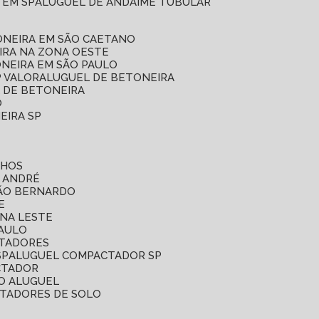
 EM SP
ALUGUEL DE ANDAIME TUBULAR
ONEIRA EM SÃO CAETANO
IRA NA ZONA OESTE
ONEIRA EM SÃO PAULO
P VALOR
ALUGUEL DE BETONEIRA
L DE BETONEIRA
O
EIRA SP
LHOS
O ANDRÉ
SÃO BERNARDO
E
ONA LESTE
PAULO
CTADORES
SP
ALUGUEL COMPACTADOR SP
CTADOR
O ALUGUEL
CTADORES DE SOLO