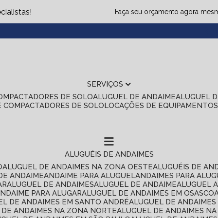
ialistas!
Faça seu orçamento agora mes
(1
SERVIÇOS
COMPACTADORES DE SOLO
ALUGUEL DE ANDAIME
ALUGUEL 
E COMPACTADORES DE SOLO
LOCAÇÕES DE EQUIPAMENTO
ALUGUÉIS DE ANDAIMES
O
ALUGUEL DE ANDAIMES NA ZONA OESTE
ALUGUÉIS DE AN
 DE ANDAIME
ANDAIME PARA ALUGUEL
ANDAIMES PARA ALU
AR
ALUGUEL DE ANDAIMES
ALUGUEL DE ANDAIME
ALUGUEL 
ANDAIME PARA ALUGAR
ALUGUEL DE ANDAIMES EM OSASCO
UEL DE ANDAIMES EM SANTO ANDRÉ
ALUGUEL DE ANDAIME
L DE ANDAIMES NA ZONA NORTE
ALUGUEL DE ANDAIMES NA