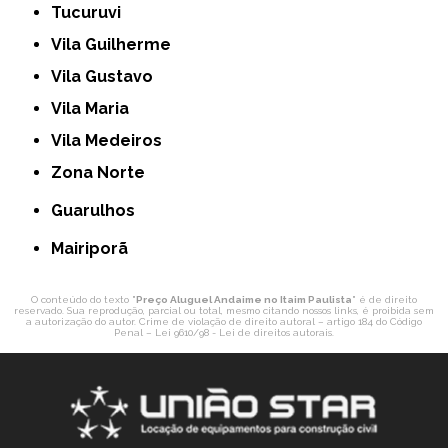
Tucuruvi
Vila Guilherme
Vila Gustavo
Vila Maria
Vila Medeiros
Zona Norte
Guarulhos
Mairiporã
O conteúdo do texto "
Preço Aluguel Andaime no Itaim Paulista
" é de direito
reservado. Sua reprodução, parcial ou total, mesmo citando nossos links, é proibida sem
a autorização do autor. Crime de violação de direito autoral – artigo 184 do Código
Penal –
Lei 9610/98 - Lei de direitos autorais
.