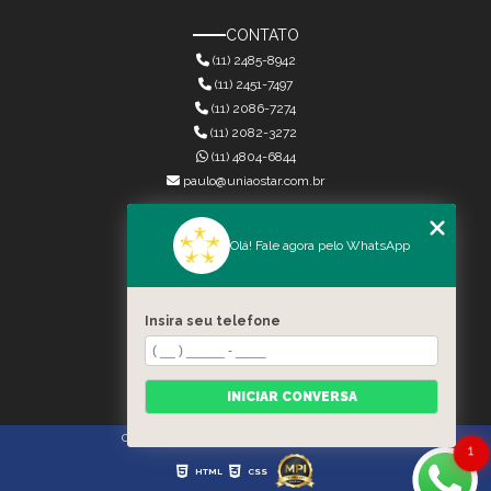
CONTATO
(11) 2485-8942
(11) 2451-7497
(11) 2086-7274
(11) 2082-3272
(11) 4804-6844
paulo@uniaostar.com.br
MENU
Olá! Fale agora pelo WhatsApp
HOME
QUEM SOMOS
SERVIÇOS
Insira seu telefone
CONTATO
CATEGORIAS
MAPA DO SITE
INICIAR CONVERSA
Copyright © União Star. (Lei 9610 de 19/02/1998)
1
HTML
CSS