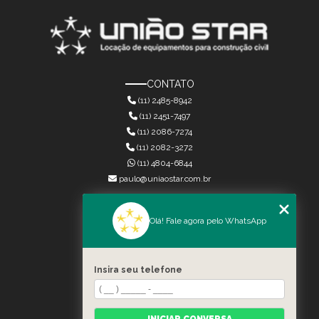
CONTATO
(11) 2485-8942
(11) 2451-7497
(11) 2086-7274
(11) 2082-3272
(11) 4804-6844
paulo@uniaostar.com.br
MENU
Olá! Fale agora pelo WhatsApp
HOME
QUEM SOMOS
SERVIÇOS
Insira seu telefone
CONTATO
CATEGORIAS
MAPA DO SITE