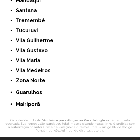
Mandaqui
Santana
Tremembé
Tucuruvi
Vila Guilherme
Vila Gustavo
Vila Maria
Vila Medeiros
Zona Norte
Guarulhos
Mairiporã
O conteúdo do texto "
Andaime para Alugar na Parada Inglesa
" é de direito
reservado. Sua reprodução, parcial ou total, mesmo citando nossos links, é proibida sem
a autorização do autor. Crime de violação de direito autoral – artigo 184 do Código
Penal –
Lei 9610/98 - Lei de direitos autorais
.