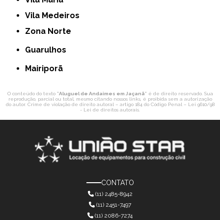
Vila Medeiros
Zona Norte
Guarulhos
Mairiporã
O conteúdo do texto "
Aluguel de Andaimes em Jaçanã
" é de direito reservado. Sua
reprodução, parcial ou total, mesmo citando nossos links, é proibida sem a autorização
do autor. Crime de violação de direito autoral – artigo 184 do Código Penal –
Lei 9610/98
- Lei de direitos autorais
.
CONTATO
(11) 2485-8942
(11) 2451-7497
(11) 2086-7274