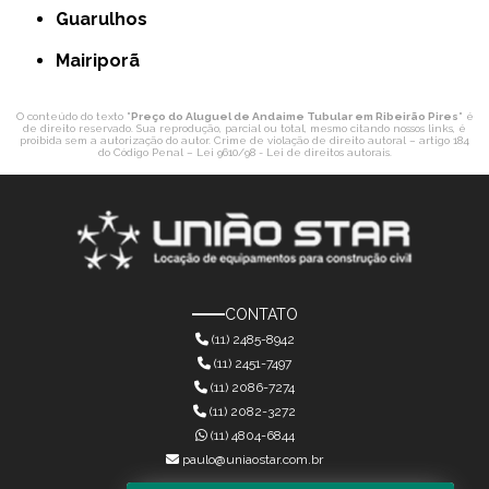
Guarulhos
Mairiporã
O conteúdo do texto "
Preço do Aluguel de Andaime Tubular em Ribeirão Pires
" é
de direito reservado. Sua reprodução, parcial ou total, mesmo citando nossos links, é
proibida sem a autorização do autor. Crime de violação de direito autoral – artigo 184
do Código Penal –
Lei 9610/98 - Lei de direitos autorais
.
CONTATO
(11) 2485-8942
(11) 2451-7497
(11) 2086-7274
(11) 2082-3272
(11) 4804-6844
paulo@uniaostar.com.br