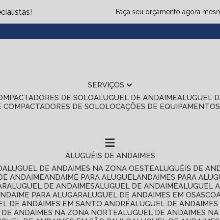
ialistas!
Faça seu orçamento agora mes
(1
SERVIÇOS
COMPACTADORES DE SOLO
ALUGUEL DE ANDAIME
ALUGUEL 
E COMPACTADORES DE SOLO
LOCAÇÕES DE EQUIPAMENTO
ALUGUÉIS DE ANDAIMES
O
ALUGUEL DE ANDAIMES NA ZONA OESTE
ALUGUÉIS DE AN
 DE ANDAIME
ANDAIME PARA ALUGUEL
ANDAIMES PARA ALU
AR
ALUGUEL DE ANDAIMES
ALUGUEL DE ANDAIME
ALUGUEL 
ANDAIME PARA ALUGAR
ALUGUEL DE ANDAIMES EM OSASCO
UEL DE ANDAIMES EM SANTO ANDRÉ
ALUGUEL DE ANDAIME
L DE ANDAIMES NA ZONA NORTE
ALUGUEL DE ANDAIMES NA