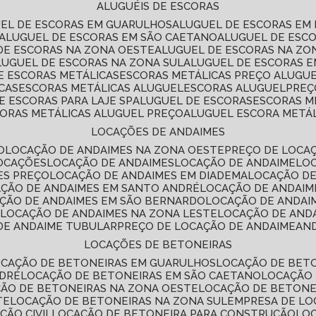
ALUGUÉIS DE ESCORAS
UEL DE ESCORAS EM GUARULHOS
ALUGUEL DE ESCORAS EM
ALUGUEL DE ESCORAS EM SÃO CAETANO
ALUGUEL DE ESC
 DE ESCORAS NA ZONA OESTE
ALUGUEL DE ESCORAS NA Z
ALUGUEL DE ESCORAS NA ZONA SUL
ALUGUEL DE ESCORAS 
DE ESCORAS METÁLICAS
ESCORAS METÁLICAS PREÇO ALUGU
CAS
ESCORAS METÁLICAS ALUGUEL
ESCORAS ALUGUEL
PRE
E ESCORAS PARA LAJE SP
ALUGUEL DE ESCORAS
ESCORAS M
CORAS METÁLICAS ALUGUEL PREÇO
ALUGUEL ESCORA METÁ
LOCAÇÕES DE ANDAIMES
O
LOCAÇÃO DE ANDAIMES NA ZONA OESTE
PREÇO DE LOCA
LOCAÇÕES
LOCAÇÃO DE ANDAIMES
LOCAÇÃO DE ANDAIME
LO
ES PREÇO
LOCAÇÃO DE ANDAIMES EM DIADEMA
LOCAÇÃO D
AÇÃO DE ANDAIMES EM SANTO ANDRÉ
LOCAÇÃO DE ANDAIM
AÇÃO DE ANDAIMES EM SÃO BERNARDO
LOCAÇÃO DE ANDAI
E
LOCAÇÃO DE ANDAIMES NA ZONA LESTE
LOCAÇÃO DE AND
 DE ANDAIME TUBULAR
PREÇO DE LOCAÇÃO DE ANDAIME
AN
LOCAÇÕES DE BETONEIRAS
OCAÇÃO DE BETONEIRAS EM GUARULHOS
LOCAÇÃO DE BET
NDRÉ
LOCAÇÃO DE BETONEIRAS EM SÃO CAETANO
LOCAÇÃO
ÇÃO DE BETONEIRAS NA ZONA OESTE
LOCAÇÃO DE BETON
TE
LOCAÇÃO DE BETONEIRAS NA ZONA SUL
EMPRESA DE L
ÇÃO CIVIL
LOCAÇÃO DE BETONEIRA PARA CONSTRUÇÃO
LO