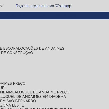
mo
Faça seu orçamento por Whatsapp
1) 2485-8942
(11) 2451-7497
(11) 2086-7274
DE ESCORA
LOCAÇÕES DE ANDAIMES
S DE CONSTRUÇÃO
DAIMES PREÇO
GUEL
ANDAIME
ALUGUEL DE ANDAIME PREÇO
ALUGUEL DE ANDAIMES EM DIADEMA
S EM SÃO BERNARDO
 ZONA LESTE