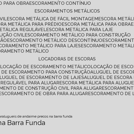
O PARA OBRA
ESCORAMENTO CONTÍNUO
ESCORAMENTOS METÁLICOS
VIL
ESCORA METÁLICA DE FÁCIL MONTAGEM
ESCORA METÁL
ORA METÁLICA PARA PRÉDIO
ESCORA METÁLICA PARA OBRA
METÁLICA REGULÁVEL
ESCORA METÁLICA PARA LAJE
ÇÃO CIVIL
ESCORAMENTO METÁLICO PARA CONSTRUÇÃO
ÇÃO
ESCORAMENTO METÁLICO DESCONTÍNUO
ESCORAMENT
SCORAMENTO METÁLICO PARA LAJES
ESCORAMENTO METÁL
CORAMENTO METÁLICO
LOCADORAS DE ESCORAS
S
LOCAÇÃO DE ESCORAMENTO METÁLICO
LOCAÇÃO DE ESCO
L DE ESCORAMENTO PARA CONSTRUÇÃO
ALUGUEL DE ESC
ALUGUEL DE ESCORAMENTO DE LAJES
ALUGUEL DE ESCORA 
S REGULÁVEL PARA ALUGAR
ESCORA METÁLICA PARA ALUGU
AMENTO DE CONSTRUÇÃO CIVIL PARA ALUGAR
ESCORAMENT
ESCORAMENTO DE OBRA PARA ALUGAR
ESCORAMENTO DE 
ar
alugueis de andaime precos na barra funda
na Barra Funda