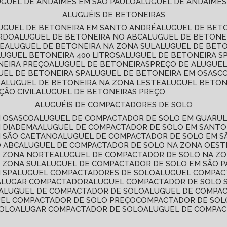
LUGUEL DE ANDAIMES EM SÃO PAULO
ALUGUEL DE ANDAIMES
ALUGUÉIS DE BETONEIRAS
LUGUEL DE BETONEIRA EM SANTO ANDRÉ
ALUGUEL DE BET
ARDO
ALUGUEL DE BETONEIRA NO ABC
ALUGUEL DE BETONE
TE
ALUGUEL DE BETONEIRA NA ZONA SUL
ALUGUEL DE BET
LUGUEL BETONEIRA 400 LITROS
ALUGUEL DE BETONEIRA S
NEIRA PREÇO
ALUGUEL DE BETONEIRAS
PREÇO DE ALUGUE
GUEL DE BETONEIRA SP
ALUGUEL DE BETONEIRA EM OSASC
S
ALUGUEL DE BETONEIRA NA ZONA LESTE
ALUGUEL BETON
ÃO CIVIL
ALUGUEL DE BETONEIRAS PREÇO
ALUGUÉIS DE COMPACTADORES DE SOLO
M OSASCO
ALUGUEL DE COMPACTADOR DE SOLO EM GUARU
M DIADEMA
ALUGUEL DE COMPACTADOR DE SOLO EM SANT
M SÃO CAETANO
ALUGUEL DE COMPACTADOR DE SOLO EM 
O ABC
ALUGUEL DE COMPACTADOR DE SOLO NA ZONA OEST
A ZONA NORTE
ALUGUEL DE COMPACTADOR DE SOLO NA Z
 ZONA SUL
ALUGUEL DE COMPACTADOR DE SOLO EM SÃO 
 SP
ALUGUEL COMPACTADORES DE SOLO
ALUGUEL COMPA
ALUGAR COMPACTADOR
ALUGUEL COMPACTADOR DE SOLO 
ALUGUEL DE COMPACTADOR DE SOLO
ALUGUEL DE COMPA
UEL COMPACTADOR DE SOLO PREÇO
COMPACTADOR DE SOL
SOLO
ALUGAR COMPACTADOR DE SOLO
ALUGUEL DE COMPA