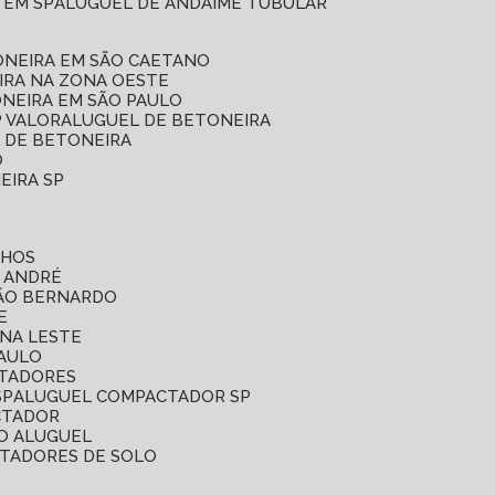
 EM SP
ALUGUEL DE ANDAIME TUBULAR
ONEIRA EM SÃO CAETANO
IRA NA ZONA OESTE
ONEIRA EM SÃO PAULO
P VALOR
ALUGUEL DE BETONEIRA
L DE BETONEIRA
O
EIRA SP
LHOS
O ANDRÉ
SÃO BERNARDO
E
ONA LESTE
PAULO
CTADORES
SP
ALUGUEL COMPACTADOR SP
CTADOR
O ALUGUEL
CTADORES DE SOLO