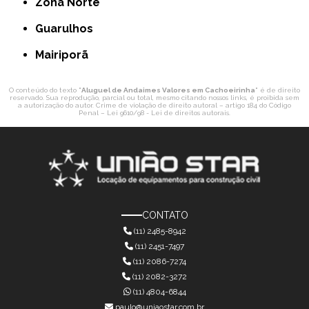
Zona Norte
Guarulhos
Mairiporã
O conteúdo do texto "
Aluguel de Andaimes Valores em Cachoeirinha
" é de direito
reservado. Sua reprodução, parcial ou total, mesmo citando nossos links, é proibida sem
a autorização do autor. Crime de violação de direito autoral – artigo 184 do Código
Penal –
Lei 9610/98 - Lei de direitos autorais
.
CONTATO
(11) 2485-8942
(11) 2451-7497
(11) 2086-7274
(11) 2082-3272
(11) 4804-6844
paulo@uniaostar.com.br