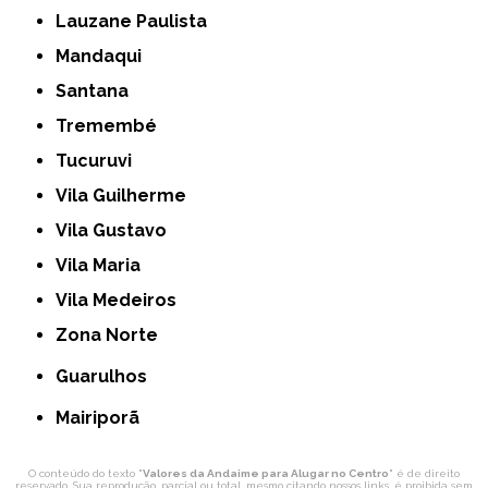
Lauzane Paulista
Mandaqui
Santana
Tremembé
Tucuruvi
Vila Guilherme
Vila Gustavo
Vila Maria
Vila Medeiros
Zona Norte
Guarulhos
Mairiporã
O conteúdo do texto "
Valores da Andaime para Alugar no Centro
" é de direito
reservado. Sua reprodução, parcial ou total, mesmo citando nossos links, é proibida sem