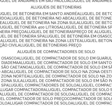
LUGUEL DE ANDAIMES EM SÃO PAULO
ALUGUEL DE ANDAIMES
ALUGUÉIS DE BETONEIRAS
LUGUEL DE BETONEIRA EM SANTO ANDRÉ
ALUGUEL DE BET
ARDO
ALUGUEL DE BETONEIRA NO ABC
ALUGUEL DE BETONE
TE
ALUGUEL DE BETONEIRA NA ZONA SUL
ALUGUEL DE BET
LUGUEL BETONEIRA 400 LITROS
ALUGUEL DE BETONEIRA S
NEIRA PREÇO
ALUGUEL DE BETONEIRAS
PREÇO DE ALUGUE
GUEL DE BETONEIRA SP
ALUGUEL DE BETONEIRA EM OSASC
S
ALUGUEL DE BETONEIRA NA ZONA LESTE
ALUGUEL BETON
ÃO CIVIL
ALUGUEL DE BETONEIRAS PREÇO
ALUGUÉIS DE COMPACTADORES DE SOLO
M OSASCO
ALUGUEL DE COMPACTADOR DE SOLO EM GUARU
M DIADEMA
ALUGUEL DE COMPACTADOR DE SOLO EM SANT
M SÃO CAETANO
ALUGUEL DE COMPACTADOR DE SOLO EM 
O ABC
ALUGUEL DE COMPACTADOR DE SOLO NA ZONA OEST
A ZONA NORTE
ALUGUEL DE COMPACTADOR DE SOLO NA Z
 ZONA SUL
ALUGUEL DE COMPACTADOR DE SOLO EM SÃO 
 SP
ALUGUEL COMPACTADORES DE SOLO
ALUGUEL COMPA
ALUGAR COMPACTADOR
ALUGUEL COMPACTADOR DE SOLO 
ALUGUEL DE COMPACTADOR DE SOLO
ALUGUEL DE COMPA
UEL COMPACTADOR DE SOLO PREÇO
COMPACTADOR DE SOL
SOLO
ALUGAR COMPACTADOR DE SOLO
ALUGUEL DE COMPA