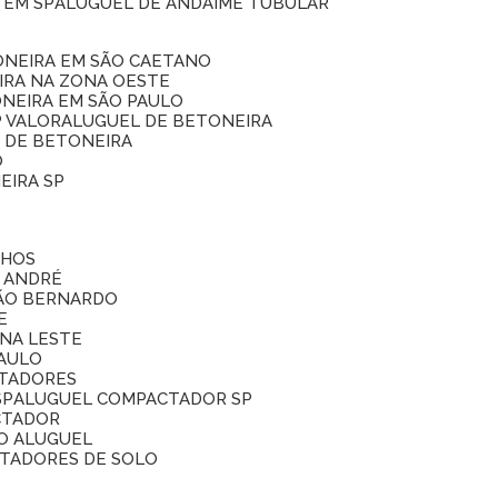
 EM SP
ALUGUEL DE ANDAIME TUBULAR
ONEIRA EM SÃO CAETANO
IRA NA ZONA OESTE
ONEIRA EM SÃO PAULO
P VALOR
ALUGUEL DE BETONEIRA
L DE BETONEIRA
O
EIRA SP
LHOS
O ANDRÉ
SÃO BERNARDO
E
ONA LESTE
PAULO
CTADORES
SP
ALUGUEL COMPACTADOR SP
CTADOR
O ALUGUEL
CTADORES DE SOLO