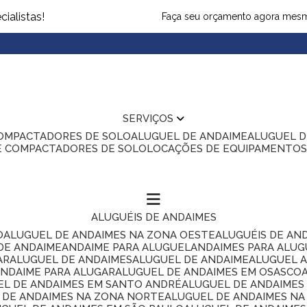
ialistas!
Faça seu orçamento agora mes
(1
SERVIÇOS
COMPACTADORES DE SOLO
ALUGUEL DE ANDAIME
ALUGUEL 
E COMPACTADORES DE SOLO
LOCAÇÕES DE EQUIPAMENTO
ALUGUÉIS DE ANDAIMES
O
ALUGUEL DE ANDAIMES NA ZONA OESTE
ALUGUÉIS DE AN
 DE ANDAIME
ANDAIME PARA ALUGUEL
ANDAIMES PARA ALU
AR
ALUGUEL DE ANDAIMES
ALUGUEL DE ANDAIME
ALUGUEL 
ANDAIME PARA ALUGAR
ALUGUEL DE ANDAIMES EM OSASCO
UEL DE ANDAIMES EM SANTO ANDRÉ
ALUGUEL DE ANDAIME
L DE ANDAIMES NA ZONA NORTE
ALUGUEL DE ANDAIMES NA