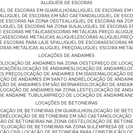
ALUGUÉIS DE ESCORAS
UEL DE ESCORAS EM GUARULHOS
ALUGUEL DE ESCORAS EM
ALUGUEL DE ESCORAS EM SÃO CAETANO
ALUGUEL DE ESC
 DE ESCORAS NA ZONA OESTE
ALUGUEL DE ESCORAS NA Z
ALUGUEL DE ESCORAS NA ZONA SUL
ALUGUEL DE ESCORAS 
DE ESCORAS METÁLICAS
ESCORAS METÁLICAS PREÇO ALUGU
CAS
ESCORAS METÁLICAS ALUGUEL
ESCORAS ALUGUEL
PRE
E ESCORAS PARA LAJE SP
ALUGUEL DE ESCORAS
ESCORAS M
CORAS METÁLICAS ALUGUEL PREÇO
ALUGUEL ESCORA METÁ
LOCAÇÕES DE ANDAIMES
O
LOCAÇÃO DE ANDAIMES NA ZONA OESTE
PREÇO DE LOCA
LOCAÇÕES
LOCAÇÃO DE ANDAIMES
LOCAÇÃO DE ANDAIME
LO
ES PREÇO
LOCAÇÃO DE ANDAIMES EM DIADEMA
LOCAÇÃO D
AÇÃO DE ANDAIMES EM SANTO ANDRÉ
LOCAÇÃO DE ANDAIM
AÇÃO DE ANDAIMES EM SÃO BERNARDO
LOCAÇÃO DE ANDAI
E
LOCAÇÃO DE ANDAIMES NA ZONA LESTE
LOCAÇÃO DE AND
 DE ANDAIME TUBULAR
PREÇO DE LOCAÇÃO DE ANDAIME
AN
LOCAÇÕES DE BETONEIRAS
OCAÇÃO DE BETONEIRAS EM GUARULHOS
LOCAÇÃO DE BET
NDRÉ
LOCAÇÃO DE BETONEIRAS EM SÃO CAETANO
LOCAÇÃO
ÇÃO DE BETONEIRAS NA ZONA OESTE
LOCAÇÃO DE BETON
TE
LOCAÇÃO DE BETONEIRAS NA ZONA SUL
EMPRESA DE L
ÇÃO CIVIL
LOCAÇÃO DE BETONEIRA PARA CONSTRUÇÃO
LO