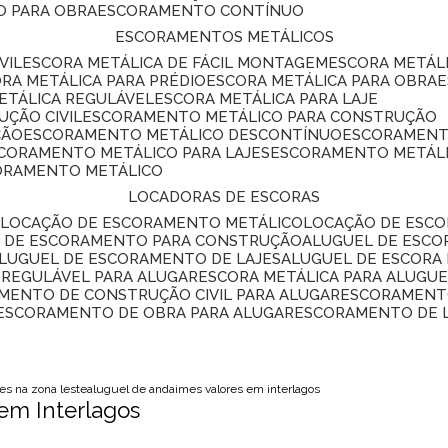
O PARA OBRA
ESCORAMENTO CONTÍNUO
ESCORAMENTOS METÁLICOS
VIL
ESCORA METÁLICA DE FÁCIL MONTAGEM
ESCORA METÁL
ORA METÁLICA PARA PRÉDIO
ESCORA METÁLICA PARA OBRA
METÁLICA REGULÁVEL
ESCORA METÁLICA PARA LAJE
ÇÃO CIVIL
ESCORAMENTO METÁLICO PARA CONSTRUÇÃO
ÇÃO
ESCORAMENTO METÁLICO DESCONTÍNUO
ESCORAMENT
SCORAMENTO METÁLICO PARA LAJES
ESCORAMENTO METÁL
CORAMENTO METÁLICO
LOCADORAS DE ESCORAS
S
LOCAÇÃO DE ESCORAMENTO METÁLICO
LOCAÇÃO DE ESCO
L DE ESCORAMENTO PARA CONSTRUÇÃO
ALUGUEL DE ESC
ALUGUEL DE ESCORAMENTO DE LAJES
ALUGUEL DE ESCORA 
S REGULÁVEL PARA ALUGAR
ESCORA METÁLICA PARA ALUGU
AMENTO DE CONSTRUÇÃO CIVIL PARA ALUGAR
ESCORAMENT
ESCORAMENTO DE OBRA PARA ALUGAR
ESCORAMENTO DE 
es na zona leste
aluguel de andaimes valores em interlagos
em Interlagos