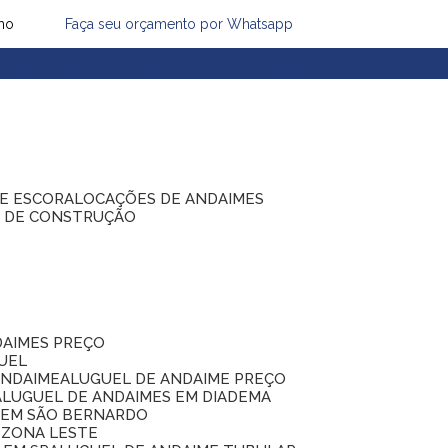
mo
Faça seu orçamento por Whatsapp
1) 2485-8942
(11) 2451-7497
(11) 2086-7274
DE ESCORA
LOCAÇÕES DE ANDAIMES
S DE CONSTRUÇÃO
DAIMES PREÇO
GUEL
ANDAIME
ALUGUEL DE ANDAIME PREÇO
ALUGUEL DE ANDAIMES EM DIADEMA
S EM SÃO BERNARDO
 ZONA LESTE