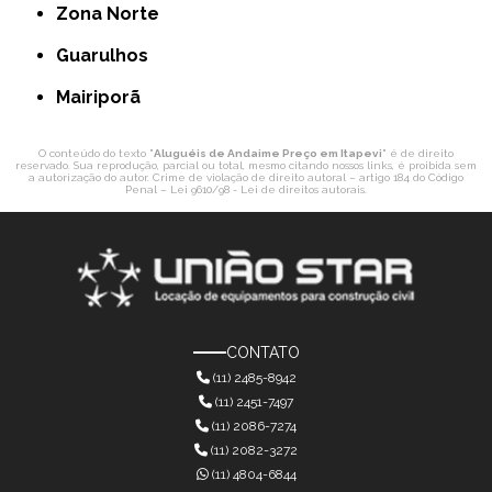
Zona Norte
Guarulhos
Mairiporã
O conteúdo do texto "
Aluguéis de Andaime Preço em Itapevi
" é de direito
reservado. Sua reprodução, parcial ou total, mesmo citando nossos links, é proibida sem
a autorização do autor. Crime de violação de direito autoral – artigo 184 do Código
Penal –
Lei 9610/98 - Lei de direitos autorais
.
CONTATO
(11) 2485-8942
(11) 2451-7497
(11) 2086-7274
(11) 2082-3272
(11) 4804-6844