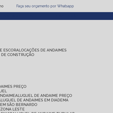
mo
Faça seu orçamento por Whatsapp
1) 2485-8942
(11) 2451-7497
(11) 2086-7274
DE ESCORA
LOCAÇÕES DE ANDAIMES
S DE CONSTRUÇÃO
DAIMES PREÇO
GUEL
ANDAIME
ALUGUEL DE ANDAIME PREÇO
ALUGUEL DE ANDAIMES EM DIADEMA
S EM SÃO BERNARDO
 ZONA LESTE