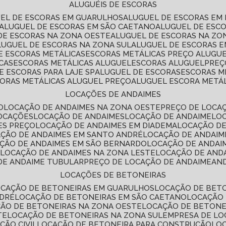
ALUGUÉIS DE ESCORAS
UEL DE ESCORAS EM GUARULHOS
ALUGUEL DE ESCORAS EM
ALUGUEL DE ESCORAS EM SÃO CAETANO
ALUGUEL DE ESC
 DE ESCORAS NA ZONA OESTE
ALUGUEL DE ESCORAS NA Z
ALUGUEL DE ESCORAS NA ZONA SUL
ALUGUEL DE ESCORAS 
DE ESCORAS METÁLICAS
ESCORAS METÁLICAS PREÇO ALUGU
CAS
ESCORAS METÁLICAS ALUGUEL
ESCORAS ALUGUEL
PRE
E ESCORAS PARA LAJE SP
ALUGUEL DE ESCORAS
ESCORAS M
CORAS METÁLICAS ALUGUEL PREÇO
ALUGUEL ESCORA METÁ
LOCAÇÕES DE ANDAIMES
O
LOCAÇÃO DE ANDAIMES NA ZONA OESTE
PREÇO DE LOCA
LOCAÇÕES
LOCAÇÃO DE ANDAIMES
LOCAÇÃO DE ANDAIME
LO
ES PREÇO
LOCAÇÃO DE ANDAIMES EM DIADEMA
LOCAÇÃO D
AÇÃO DE ANDAIMES EM SANTO ANDRÉ
LOCAÇÃO DE ANDAIM
AÇÃO DE ANDAIMES EM SÃO BERNARDO
LOCAÇÃO DE ANDAI
E
LOCAÇÃO DE ANDAIMES NA ZONA LESTE
LOCAÇÃO DE AND
 DE ANDAIME TUBULAR
PREÇO DE LOCAÇÃO DE ANDAIME
AN
LOCAÇÕES DE BETONEIRAS
OCAÇÃO DE BETONEIRAS EM GUARULHOS
LOCAÇÃO DE BET
NDRÉ
LOCAÇÃO DE BETONEIRAS EM SÃO CAETANO
LOCAÇÃO
ÇÃO DE BETONEIRAS NA ZONA OESTE
LOCAÇÃO DE BETON
TE
LOCAÇÃO DE BETONEIRAS NA ZONA SUL
EMPRESA DE L
ÇÃO CIVIL
LOCAÇÃO DE BETONEIRA PARA CONSTRUÇÃO
LO