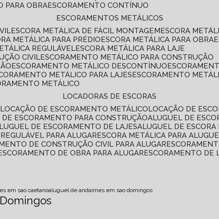
O PARA OBRA
ESCORAMENTO CONTÍNUO
ESCORAMENTOS METÁLICOS
VIL
ESCORA METÁLICA DE FÁCIL MONTAGEM
ESCORA METÁL
ORA METÁLICA PARA PRÉDIO
ESCORA METÁLICA PARA OBRA
METÁLICA REGULÁVEL
ESCORA METÁLICA PARA LAJE
ÇÃO CIVIL
ESCORAMENTO METÁLICO PARA CONSTRUÇÃO
ÇÃO
ESCORAMENTO METÁLICO DESCONTÍNUO
ESCORAMENT
SCORAMENTO METÁLICO PARA LAJES
ESCORAMENTO METÁL
CORAMENTO METÁLICO
LOCADORAS DE ESCORAS
S
LOCAÇÃO DE ESCORAMENTO METÁLICO
LOCAÇÃO DE ESCO
L DE ESCORAMENTO PARA CONSTRUÇÃO
ALUGUEL DE ESC
ALUGUEL DE ESCORAMENTO DE LAJES
ALUGUEL DE ESCORA 
S REGULÁVEL PARA ALUGAR
ESCORA METÁLICA PARA ALUGU
AMENTO DE CONSTRUÇÃO CIVIL PARA ALUGAR
ESCORAMENT
ESCORAMENTO DE OBRA PARA ALUGAR
ESCORAMENTO DE 
es em sao caetano
aluguel de andaimes em sao domingos
 Domingos