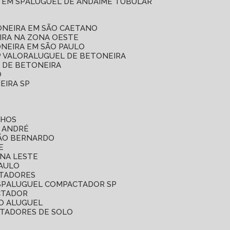
 EM SP
ALUGUEL DE ANDAIME TUBULAR
ONEIRA EM SÃO CAETANO
IRA NA ZONA OESTE
ONEIRA EM SÃO PAULO
P VALOR
ALUGUEL DE BETONEIRA
L DE BETONEIRA
O
EIRA SP
LHOS
O ANDRÉ
SÃO BERNARDO
E
ONA LESTE
PAULO
CTADORES
SP
ALUGUEL COMPACTADOR SP
CTADOR
O ALUGUEL
CTADORES DE SOLO