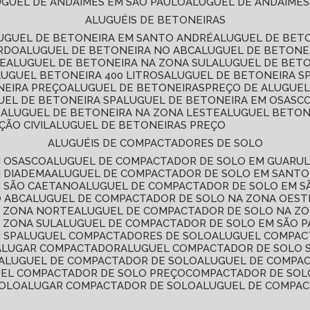
LUGUEL DE ANDAIMES EM SÃO PAULO
ALUGUEL DE ANDAIMES
ALUGUÉIS DE BETONEIRAS
LUGUEL DE BETONEIRA EM SANTO ANDRÉ
ALUGUEL DE BET
ARDO
ALUGUEL DE BETONEIRA NO ABC
ALUGUEL DE BETONE
TE
ALUGUEL DE BETONEIRA NA ZONA SUL
ALUGUEL DE BET
LUGUEL BETONEIRA 400 LITROS
ALUGUEL DE BETONEIRA S
NEIRA PREÇO
ALUGUEL DE BETONEIRAS
PREÇO DE ALUGUE
GUEL DE BETONEIRA SP
ALUGUEL DE BETONEIRA EM OSASC
S
ALUGUEL DE BETONEIRA NA ZONA LESTE
ALUGUEL BETON
ÃO CIVIL
ALUGUEL DE BETONEIRAS PREÇO
ALUGUÉIS DE COMPACTADORES DE SOLO
M OSASCO
ALUGUEL DE COMPACTADOR DE SOLO EM GUARU
M DIADEMA
ALUGUEL DE COMPACTADOR DE SOLO EM SANT
M SÃO CAETANO
ALUGUEL DE COMPACTADOR DE SOLO EM 
O ABC
ALUGUEL DE COMPACTADOR DE SOLO NA ZONA OEST
A ZONA NORTE
ALUGUEL DE COMPACTADOR DE SOLO NA Z
 ZONA SUL
ALUGUEL DE COMPACTADOR DE SOLO EM SÃO 
 SP
ALUGUEL COMPACTADORES DE SOLO
ALUGUEL COMPA
ALUGAR COMPACTADOR
ALUGUEL COMPACTADOR DE SOLO 
ALUGUEL DE COMPACTADOR DE SOLO
ALUGUEL DE COMPA
UEL COMPACTADOR DE SOLO PREÇO
COMPACTADOR DE SOL
SOLO
ALUGAR COMPACTADOR DE SOLO
ALUGUEL DE COMPA