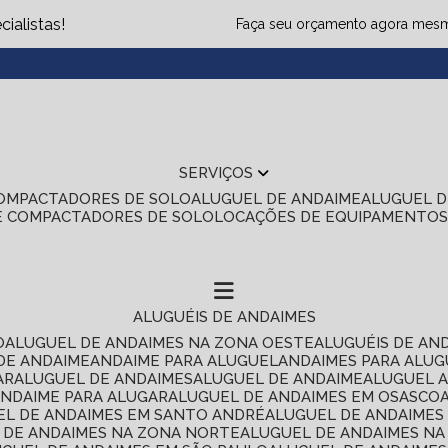
ialistas!
Faça seu orçamento agora mes
(1
SERVIÇOS
COMPACTADORES DE SOLO
ALUGUEL DE ANDAIME
ALUGUEL 
E COMPACTADORES DE SOLO
LOCAÇÕES DE EQUIPAMENTO
ALUGUÉIS DE ANDAIMES
O
ALUGUEL DE ANDAIMES NA ZONA OESTE
ALUGUÉIS DE AN
 DE ANDAIME
ANDAIME PARA ALUGUEL
ANDAIMES PARA ALU
AR
ALUGUEL DE ANDAIMES
ALUGUEL DE ANDAIME
ALUGUEL 
ANDAIME PARA ALUGAR
ALUGUEL DE ANDAIMES EM OSASCO
UEL DE ANDAIMES EM SANTO ANDRÉ
ALUGUEL DE ANDAIME
L DE ANDAIMES NA ZONA NORTE
ALUGUEL DE ANDAIMES NA