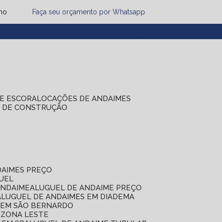
mo
Faça seu orçamento por Whatsapp
1) 2485-8942
(11) 2451-7497
(11) 2086-7274
DE ESCORA
LOCAÇÕES DE ANDAIMES
S DE CONSTRUÇÃO
DAIMES PREÇO
GUEL
ANDAIME
ALUGUEL DE ANDAIME PREÇO
ALUGUEL DE ANDAIMES EM DIADEMA
S EM SÃO BERNARDO
 ZONA LESTE