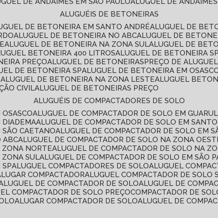
LUGUEL DE ANDAIMES EM SÃO PAULO
ALUGUEL DE ANDAIMES
ALUGUÉIS DE BETONEIRAS
LUGUEL DE BETONEIRA EM SANTO ANDRÉ
ALUGUEL DE BET
ARDO
ALUGUEL DE BETONEIRA NO ABC
ALUGUEL DE BETONE
TE
ALUGUEL DE BETONEIRA NA ZONA SUL
ALUGUEL DE BET
LUGUEL BETONEIRA 400 LITROS
ALUGUEL DE BETONEIRA S
NEIRA PREÇO
ALUGUEL DE BETONEIRAS
PREÇO DE ALUGUE
GUEL DE BETONEIRA SP
ALUGUEL DE BETONEIRA EM OSASC
S
ALUGUEL DE BETONEIRA NA ZONA LESTE
ALUGUEL BETON
ÃO CIVIL
ALUGUEL DE BETONEIRAS PREÇO
ALUGUÉIS DE COMPACTADORES DE SOLO
M OSASCO
ALUGUEL DE COMPACTADOR DE SOLO EM GUARU
M DIADEMA
ALUGUEL DE COMPACTADOR DE SOLO EM SANT
M SÃO CAETANO
ALUGUEL DE COMPACTADOR DE SOLO EM 
O ABC
ALUGUEL DE COMPACTADOR DE SOLO NA ZONA OEST
A ZONA NORTE
ALUGUEL DE COMPACTADOR DE SOLO NA Z
 ZONA SUL
ALUGUEL DE COMPACTADOR DE SOLO EM SÃO 
 SP
ALUGUEL COMPACTADORES DE SOLO
ALUGUEL COMPA
ALUGAR COMPACTADOR
ALUGUEL COMPACTADOR DE SOLO 
ALUGUEL DE COMPACTADOR DE SOLO
ALUGUEL DE COMPA
UEL COMPACTADOR DE SOLO PREÇO
COMPACTADOR DE SOL
SOLO
ALUGAR COMPACTADOR DE SOLO
ALUGUEL DE COMPA