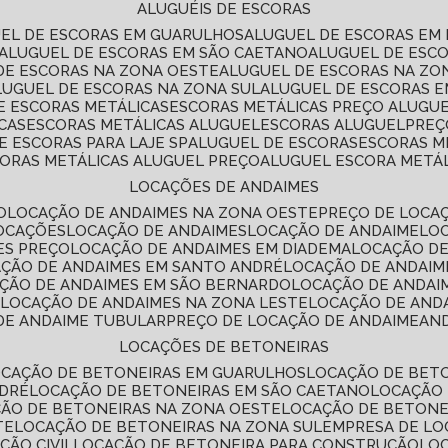
ALUGUÉIS DE ESCORAS
UEL DE ESCORAS EM GUARULHOS
ALUGUEL DE ESCORAS EM
ALUGUEL DE ESCORAS EM SÃO CAETANO
ALUGUEL DE ESC
 DE ESCORAS NA ZONA OESTE
ALUGUEL DE ESCORAS NA Z
ALUGUEL DE ESCORAS NA ZONA SUL
ALUGUEL DE ESCORAS 
DE ESCORAS METÁLICAS
ESCORAS METÁLICAS PREÇO ALUGU
CAS
ESCORAS METÁLICAS ALUGUEL
ESCORAS ALUGUEL
PRE
E ESCORAS PARA LAJE SP
ALUGUEL DE ESCORAS
ESCORAS M
CORAS METÁLICAS ALUGUEL PREÇO
ALUGUEL ESCORA METÁ
LOCAÇÕES DE ANDAIMES
O
LOCAÇÃO DE ANDAIMES NA ZONA OESTE
PREÇO DE LOCA
LOCAÇÕES
LOCAÇÃO DE ANDAIMES
LOCAÇÃO DE ANDAIME
LO
ES PREÇO
LOCAÇÃO DE ANDAIMES EM DIADEMA
LOCAÇÃO D
AÇÃO DE ANDAIMES EM SANTO ANDRÉ
LOCAÇÃO DE ANDAIM
AÇÃO DE ANDAIMES EM SÃO BERNARDO
LOCAÇÃO DE ANDAI
E
LOCAÇÃO DE ANDAIMES NA ZONA LESTE
LOCAÇÃO DE AND
 DE ANDAIME TUBULAR
PREÇO DE LOCAÇÃO DE ANDAIME
AN
LOCAÇÕES DE BETONEIRAS
OCAÇÃO DE BETONEIRAS EM GUARULHOS
LOCAÇÃO DE BET
NDRÉ
LOCAÇÃO DE BETONEIRAS EM SÃO CAETANO
LOCAÇÃO
ÇÃO DE BETONEIRAS NA ZONA OESTE
LOCAÇÃO DE BETON
TE
LOCAÇÃO DE BETONEIRAS NA ZONA SUL
EMPRESA DE L
ÇÃO CIVIL
LOCAÇÃO DE BETONEIRA PARA CONSTRUÇÃO
LO