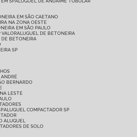
 EM SP
ALUGUEL DE ANDAIME TUBULAR
ONEIRA EM SÃO CAETANO
IRA NA ZONA OESTE
ONEIRA EM SÃO PAULO
P VALOR
ALUGUEL DE BETONEIRA
L DE BETONEIRA
O
EIRA SP
LHOS
O ANDRÉ
SÃO BERNARDO
E
ONA LESTE
PAULO
CTADORES
SP
ALUGUEL COMPACTADOR SP
CTADOR
O ALUGUEL
CTADORES DE SOLO