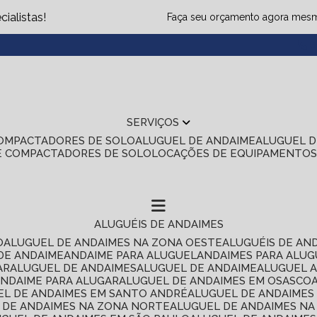
ialistas!
Faça seu orçamento agora mes
(1
SERVIÇOS
COMPACTADORES DE SOLO
ALUGUEL DE ANDAIME
ALUGUEL 
E COMPACTADORES DE SOLO
LOCAÇÕES DE EQUIPAMENTO
ALUGUÉIS DE ANDAIMES
O
ALUGUEL DE ANDAIMES NA ZONA OESTE
ALUGUÉIS DE AN
 DE ANDAIME
ANDAIME PARA ALUGUEL
ANDAIMES PARA ALU
AR
ALUGUEL DE ANDAIMES
ALUGUEL DE ANDAIME
ALUGUEL 
ANDAIME PARA ALUGAR
ALUGUEL DE ANDAIMES EM OSASCO
UEL DE ANDAIMES EM SANTO ANDRÉ
ALUGUEL DE ANDAIME
L DE ANDAIMES NA ZONA NORTE
ALUGUEL DE ANDAIMES NA