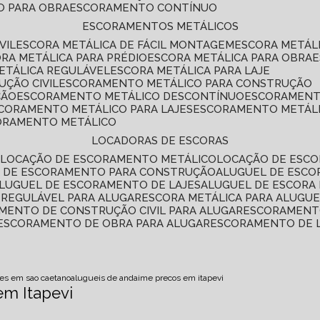
O PARA OBRA
ESCORAMENTO CONTÍNUO
ESCORAMENTOS METÁLICOS
VIL
ESCORA METÁLICA DE FÁCIL MONTAGEM
ESCORA METÁL
ORA METÁLICA PARA PRÉDIO
ESCORA METÁLICA PARA OBRA
METÁLICA REGULÁVEL
ESCORA METÁLICA PARA LAJE
ÇÃO CIVIL
ESCORAMENTO METÁLICO PARA CONSTRUÇÃO
ÇÃO
ESCORAMENTO METÁLICO DESCONTÍNUO
ESCORAMENT
SCORAMENTO METÁLICO PARA LAJES
ESCORAMENTO METÁL
CORAMENTO METÁLICO
LOCADORAS DE ESCORAS
S
LOCAÇÃO DE ESCORAMENTO METÁLICO
LOCAÇÃO DE ESCO
L DE ESCORAMENTO PARA CONSTRUÇÃO
ALUGUEL DE ESC
ALUGUEL DE ESCORAMENTO DE LAJES
ALUGUEL DE ESCORA 
S REGULÁVEL PARA ALUGAR
ESCORA METÁLICA PARA ALUGU
AMENTO DE CONSTRUÇÃO CIVIL PARA ALUGAR
ESCORAMENT
ESCORAMENTO DE OBRA PARA ALUGAR
ESCORAMENTO DE 
es em sao caetano
alugueis de andaime precos em itapevi
em Itapevi